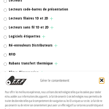
Lecteurs
Lecteurs code-barres de présentation
Lecteurs filaires 1D et 2D
Lecteurs sans fil 1D et 2D
Logiciels étiquettes
Ré-enrouleurs Distributeurs
RFID
Rubans transfert thermique
Têtes d'impression
Gérer le consentement
Pour offrir les meilleures expériences, nous utilisons des technologies telles que les cookies pour stocker
et/ou accéder aux informations des appareils. Le fait de consentir à ces technologies nous permettra de
MENTIONS LÉGALES
traiter des données telles que le comportement de navigation ou les ID uniques sur ce site. Le fait de ne
pas consentir ou de retirer son consentement peut avoir un effet négatif sur certaines caractéristiques et
Politique de confidentialité