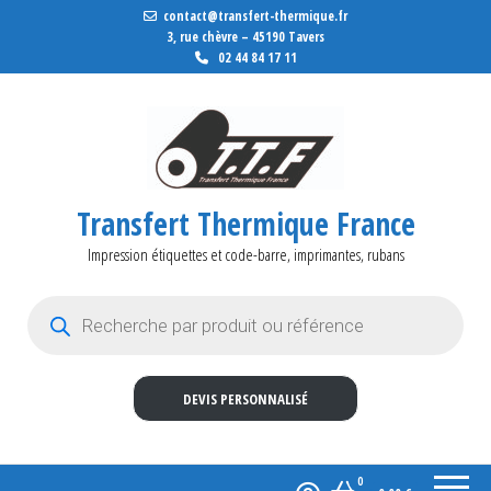
contact@transfert-thermique.fr
3, rue chèvre – 45190 Tavers
02 44 84 17 11
Transfert Thermique France
Impression étiquettes et code-barre, imprimantes, rubans
Recherche de produits
DEVIS PERSONNALISÉ
0