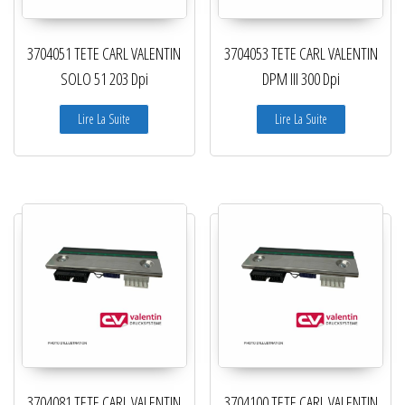
Lecteurs filaires 1D et 2D
3704051 TETE CARL VALENTIN
3704053 TETE CARL VALENTIN
Lecteurs sans fil 1D et 2D
SOLO 51 203 Dpi
DPM III 300 Dpi
Logiciels étiquettes
Lire La Suite
Lire La Suite
Ré-enrouleurs Distributeurs
RFID
Rubans transfert thermique
Têtes d'impression
3704081 TETE CARL VALENTIN
3704100 TETE CARL VALENTIN