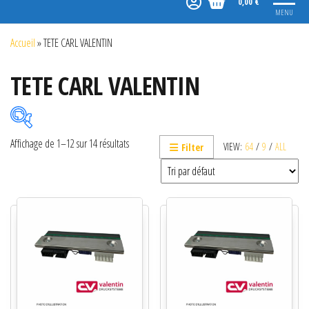
0,00 €
MENU
Accueil
»
TETE CARL VALENTIN
TETE CARL VALENTIN
Affichage de 1–12 sur 14 résultats
VIEW:
64
/
9
/
ALL
Filter
Catégories de produits
Non classé
Etiquettes
Imprimantes
Lecteurs
Lecteurs code-barres de présentation