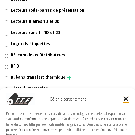
Lecteurs code-barres de présentation
Lecteurs filaires 1D et 2D
Lecteurs sans fil 1D et 2D
Logiciels étiquettes
Ré-enrouleurs Distributeurs
RFID
Rubans transfert thermique
Têtes d'impression
Gérer le consentement
Pour offrir les meilleures expériences, nous utilisons des technologies telles que les cookies pour stocker
MENTIONS LÉGALES
et/ou accéder aux informations des appareils. Le fait de consentir à ces technologies nous permettra de
traiter des données telles que le comportement de navigation ou les ID uniques sur ce site. Le fait de ne
pas consentir ou de retirer son consentement peut avoir un effet négatif sur certaines caractéristiques et
Politique de confidentialité