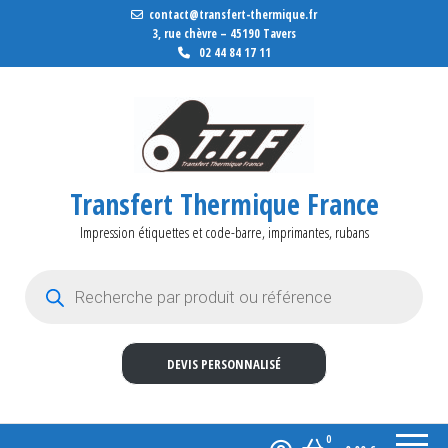
contact@transfert-thermique.fr
3, rue chèvre – 45190 Tavers
02 44 84 17 11
Transfert Thermique France
Impression étiquettes et code-barre, imprimantes, rubans
Recherche de produits
DEVIS PERSONNALISÉ
0