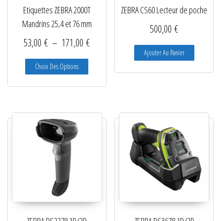
Etiquettes ZEBRA 2000T
ZEBRA CS60 Lecteur de poche
Mandrins 25,4 et 76 mm
500,00
€
Plage de prix : 53,00 € à 171,00 €
53,00
€
–
171,00
€
Ajouter Au Panier
Ce produit a plusieurs variations. Les options peuve
Choix Des Options