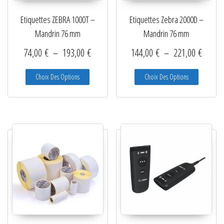
Etiquettes ZEBRA 1000T –
Etiquettes Zebra 2000D –
Mandrin 76 mm
Mandrin 76 mm
Plage de prix : 74,00 € à 193,00 €
Plage d
74,00
€
–
193,00
€
144,00
€
–
221,00
€
Ce produit a plusieurs variations. Les options peuve
Ce produit
Choix Des Options
Choix Des Options