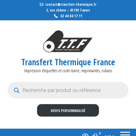
contact@transfert-thermique.fr
3, rue chèvre – 45190 Tavers
02 44 84 17 11
Transfert Thermique France
Impression étiquettes et code-barre, imprimantes, rubans
Recherche de produits
DEVIS PERSONNALISÉ
0