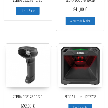
ZEBRA DS2278 1D/2D
ZEBRA DS3678 1D/2D
841,00
€
Lire La Suite
Ajouter Au Panier
ZEBRA DS8178 1D/2D
ZEBRA Lecteur DS7708
692,00
€
Lire La Suite