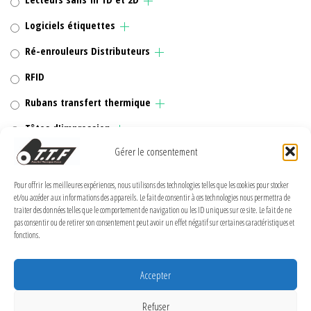
Logiciels étiquettes
Ré-enrouleurs Distributeurs
RFID
Rubans transfert thermique
Têtes d'impression
Gérer le consentement
Pour offrir les meilleures expériences, nous utilisons des technologies telles que les cookies pour stocker
et/ou accéder aux informations des appareils. Le fait de consentir à ces technologies nous permettra de
MENTIONS LÉGALES
traiter des données telles que le comportement de navigation ou les ID uniques sur ce site. Le fait de ne
pas consentir ou de retirer son consentement peut avoir un effet négatif sur certaines caractéristiques et
Politique de confidentialité
fonctions.
Politique de cookies (UE)
Accepter
Conditions Générales de Vente
Conditions générales
Refuser