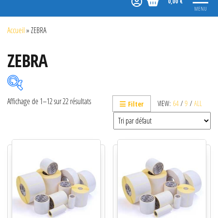
0,00 €
MENU
Accueil
»
ZEBRA
ZEBRA
Affichage de 1–12 sur 22 résultats
VIEW:
64
/
9
/
ALL
Filter
Catégories de produits
Non classé
Etiquettes
Imprimantes
Lecteurs
Lecteurs code-barres de présentation