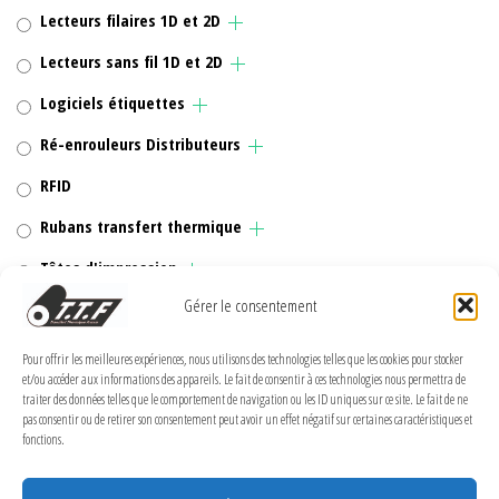
Lecteurs filaires 1D et 2D
Lecteurs sans fil 1D et 2D
Logiciels étiquettes
Ré-enrouleurs Distributeurs
RFID
Rubans transfert thermique
Têtes d'impression
Gérer le consentement
Pour offrir les meilleures expériences, nous utilisons des technologies telles que les cookies pour stocker
et/ou accéder aux informations des appareils. Le fait de consentir à ces technologies nous permettra de
MENTIONS LÉGALES
traiter des données telles que le comportement de navigation ou les ID uniques sur ce site. Le fait de ne
pas consentir ou de retirer son consentement peut avoir un effet négatif sur certaines caractéristiques et
Politique de confidentialité
fonctions.
Politique de cookies (UE)