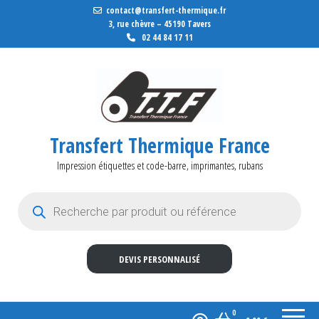
contact@transfert-thermique.fr
3, rue chèvre – 45190 Tavers
02 44 84 17 11
Transfert Thermique France
Impression étiquettes et code-barre, imprimantes, rubans
Recherche de produits
DEVIS PERSONNALISÉ
0