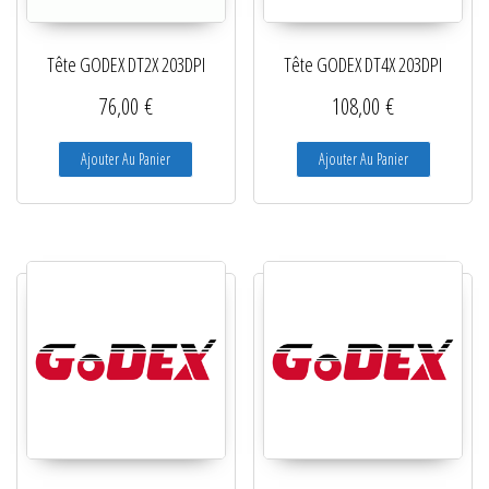
Lecteurs filaires 1D et 2D
Tête GODEX DT2X 203DPI
Tête GODEX DT4X 203DPI
Lecteurs sans fil 1D et 2D
76,00
€
108,00
€
Logiciels étiquettes
Ajouter Au Panier
Ajouter Au Panier
Ré-enrouleurs Distributeurs
RFID
Rubans transfert thermique
Têtes d'impression