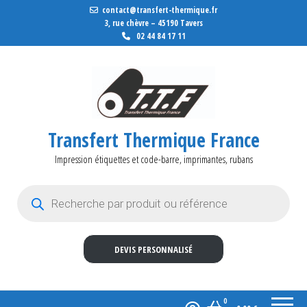
contact@transfert-thermique.fr
3, rue chèvre – 45190 Tavers
02 44 84 17 11
Transfert Thermique France
Impression étiquettes et code-barre, imprimantes, rubans
Recherche de produits
DEVIS PERSONNALISÉ
0