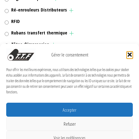
Ré-enrouleurs Distributeurs
RFID
Rubans transfert thermique
Têtes d'impression
Gérer le consentement
Pour offrir les meilleures expériences, nous utilisons des technologies telles que les cookies pour stocker
et/ou accéder aux informations des appareils. Le fait de consentir à ces technologies nous permettra de
MENTIONS LÉGALES
traiter des données telles que le comportement de navigation ou les ID uniques sur ce site. Le fait de ne
pas consentir ou de retirer son consentement peut avoir un effet négatif sur certaines caractéristiques et
Politique de confidentialité
fonctions.
Politique de cookies (UE)
Accepter
Conditions Générales de Vente
Conditions générales
Refuser
Voir les préférences