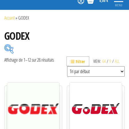
0,00 €
MENU
Accueil
»
GODEX
GODEX
Affichage de 1–12 sur 28 résultats
VIEW:
64
/
9
/
ALL
Filter
Catégories de produits
Non classé
Etiquettes
Imprimantes
Lecteurs
Lecteurs code-barres de présentation