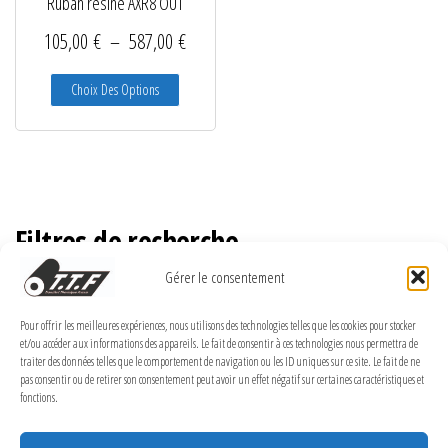
Ruban résine AXR8 OUT
Plage de prix : 105,00 € à 587,00 €
105,00
€
–
587,00
€
Ce produit a plusieurs variations. Les options peuve
Choix Des Options
Filtres de recherche
Gérer le consentement
Pour offrir les meilleures expériences, nous utilisons des technologies telles que les cookies pour stocker
et/ou accéder aux informations des appareils. Le fait de consentir à ces technologies nous permettra de
MENTIONS LÉGALES
traiter des données telles que le comportement de navigation ou les ID uniques sur ce site. Le fait de ne
pas consentir ou de retirer son consentement peut avoir un effet négatif sur certaines caractéristiques et
Politique de confidentialité
fonctions.
Politique de cookies (UE)