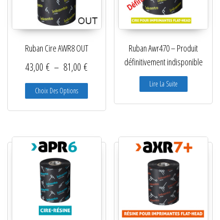
Ruban Cire AWR8 OUT
Ruban Awr470 – Produit
définitivement indisponible
Plage de prix : 43,00 € à 81,00 €
43,00
€
–
81,00
€
Lire La Suite
Ce produit a plusieurs variations. Les options peuve
Choix Des Options