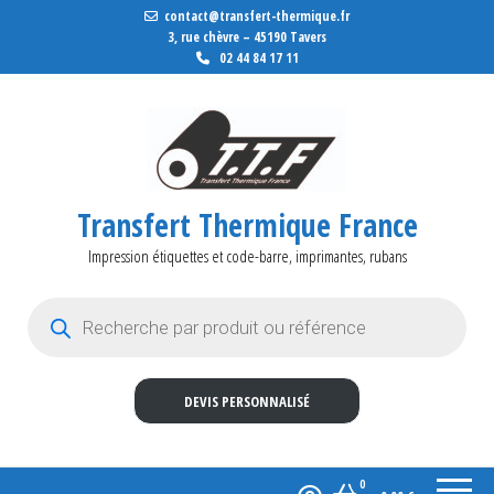
contact@transfert-thermique.fr
3, rue chèvre – 45190 Tavers
02 44 84 17 11
Transfert Thermique France
Impression étiquettes et code-barre, imprimantes, rubans
Recherche de produits
DEVIS PERSONNALISÉ
0