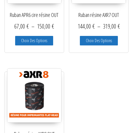
Ruban APR6 cire résine OUT
Ruban résine AXR7 OUT
Plage de prix : 67,00 € à 150,00 €
Plage d
67,00
€
–
150,00
€
144,00
€
–
319,00
€
Ce produit a plusieurs variations. Les options peuve
Ce produit
Choix Des Options
Choix Des Options