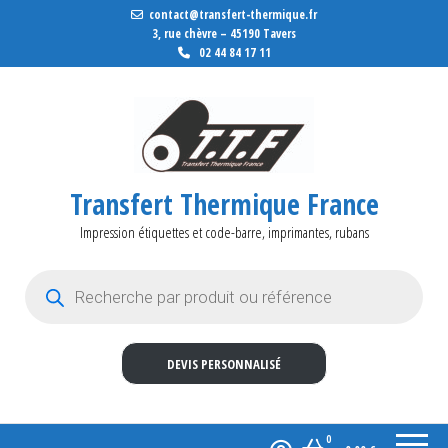
contact@transfert-thermique.fr
3, rue chèvre – 45190 Tavers
02 44 84 17 11
Transfert Thermique France
Impression étiquettes et code-barre, imprimantes, rubans
Recherche de produits
DEVIS PERSONNALISÉ
0