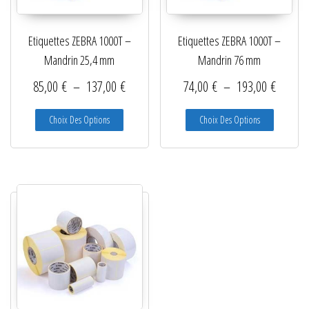
Etiquettes ZEBRA 1000T –
Etiquettes ZEBRA 1000T –
Mandrin 25,4 mm
Mandrin 76 mm
Plage de prix : 85,00 € à 137,00 €
Plage d
85,00
€
–
137,00
€
74,00
€
–
193,00
€
Ce produit a plusieurs variations. Les options peuve
Ce produit
Choix Des Options
Choix Des Options