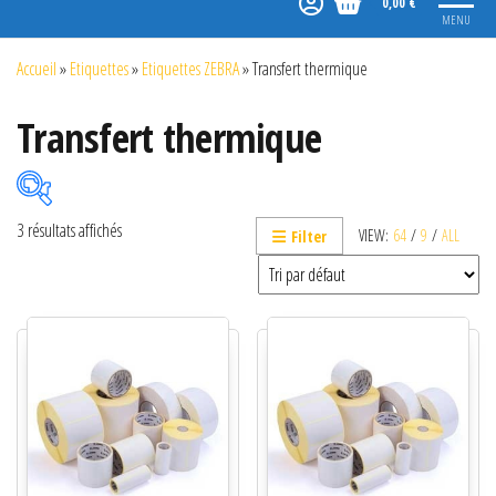
0,00 €
MENU
Accueil
»
Etiquettes
»
Etiquettes ZEBRA
»
Transfert thermique
Transfert thermique
3 résultats affichés
VIEW:
64
/
9
/
ALL
Filter