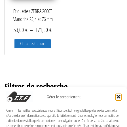
Etiquettes ZEBRA 2000T
Mandrins 25,4 et 76 mm
Plage de prix : 53,00 € à 171,00 €
53,00
€
–
171,00
€
Ce produit a plusieurs variations. Les options peuve
Choix Des Options
Filtres de recherche
Gérer le consentement
Pour offrir les meilleures expériences, nous utilisons des technologies telles que les cookies pour stocker
et/ou accéder aux informations des appareils. Le fait de consentir à ces technologies nous permettra de
MENTIONS LÉGALES
traiter des données telles que le comportement de navigation ou les ID uniques sur ce site. Le fait de ne
pas consentir ou de retirer son consentement peut avoir un effet négatif sur certaines caractéristiques et