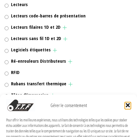
Lecteurs
Lecteurs code-barres de présentation
Lecteurs filaires 1D et 2D
Lecteurs sans fil 1D et 2D
Logiciels étiquettes
Ré-enrouleurs Distributeurs
RFID
Rubans transfert thermique
Têtes d'impression
Gérer le consentement
Pour offrir les meilleures expériences, nous utilisons des technologies telles que les cookies pour stocker
et/ou accéder aux informations des appareils. Le fait de consentir à ces technologies nous permettra de
MENTIONS LÉGALES
traiter des données telles que le comportement de navigation ou les ID uniques sur ce site. Le fait de ne
pas consentir ou de retirer son consentement peut avoir un effet négatif sur certaines caractéristiques et