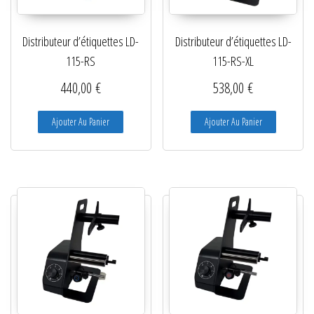
Lecteurs filaires 1D et 2D
Distributeur d’étiquettes LD-
Distributeur d’étiquettes LD-
Lecteurs sans fil 1D et 2D
115-RS
115-RS-XL
Logiciels étiquettes
440,00
€
538,00
€
Ré-enrouleurs Distributeurs
Ajouter Au Panier
Ajouter Au Panier
RFID
Rubans transfert thermique
Têtes d'impression