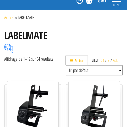
0,00 €
MENU
Accueil
»
LABELMATE
LABELMATE
Affichage de 1–12 sur 34 résultats
VIEW:
64
/
9
/
ALL
Filter
Catégories de produits
Non classé
Etiquettes
Imprimantes
Lecteurs
Lecteurs code-barres de présentation