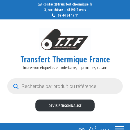
contact@transfert-thermique.fr
3, rue chèvre – 45190 Tavers
02 44 84 17 11
Transfert Thermique France
Impression étiquettes et code-barre, imprimantes, rubans
Recherche de produits
DEVIS PERSONNALISÉ
0