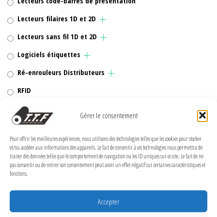
Lecteurs code-barres de présentation
Lecteurs filaires 1D et 2D
Lecteurs sans fil 1D et 2D
Logiciels étiquettes
Ré-enrouleurs Distributeurs
RFID
Rubans transfert thermique
Gérer le consentement
Têtes d'impression
Pour offrir les meilleures expériences, nous utilisons des technologies telles que les cookies pour stocker
et/ou accéder aux informations des appareils. Le fait de consentir à ces technologies nous permettra de
traiter des données telles que le comportement de navigation ou les ID uniques sur ce site. Le fait de ne
pas consentir ou de retirer son consentement peut avoir un effet négatif sur certaines caractéristiques et
fonctions.
MENTIONS LÉGALES
Politique de confidentialité
Accepter
Politique de cookies (UE)