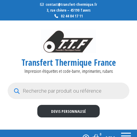
contact@transfert-thermique.fr
3, rue chèvre – 45190 Tavers
02 44 84 17 11
Transfert Thermique France
Impression étiquettes et code-barre, imprimantes, rubans
Recherche de produits
DEVIS PERSONNALISÉ
0