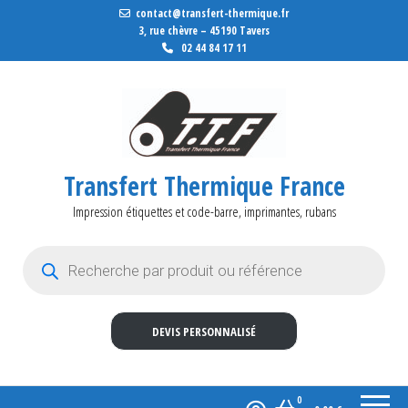
contact@transfert-thermique.fr
3, rue chèvre – 45190 Tavers
02 44 84 17 11
Transfert Thermique France
Impression étiquettes et code-barre, imprimantes, rubans
Recherche de produits
DEVIS PERSONNALISÉ
0