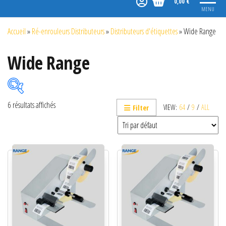
0,00 €
MENU
Accueil
»
Ré-enrouleurs Distributeurs
»
Distributeurs d'étiquettes
»
Wide Range
Wide Range
6 résultats affichés
VIEW:
64
/
9
/
ALL
Filter