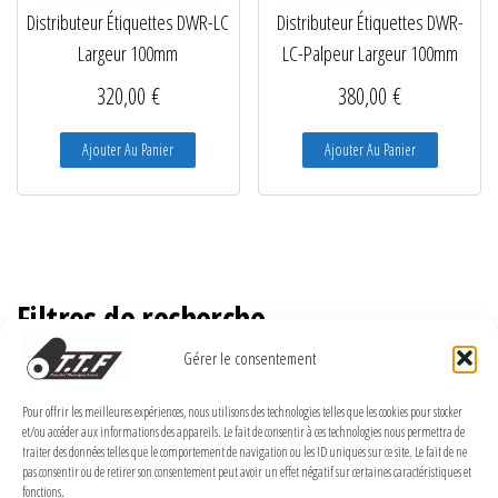
Distributeur Étiquettes DWR-LC
Distributeur Étiquettes DWR-
Largeur 100mm
LC-Palpeur Largeur 100mm
320,00
€
380,00
€
Ajouter Au Panier
Ajouter Au Panier
Filtres de recherche
Gérer le consentement
Pour offrir les meilleures expériences, nous utilisons des technologies telles que les cookies pour stocker
et/ou accéder aux informations des appareils. Le fait de consentir à ces technologies nous permettra de
MENTIONS LÉGALES
traiter des données telles que le comportement de navigation ou les ID uniques sur ce site. Le fait de ne
pas consentir ou de retirer son consentement peut avoir un effet négatif sur certaines caractéristiques et
Politique de confidentialité
fonctions.