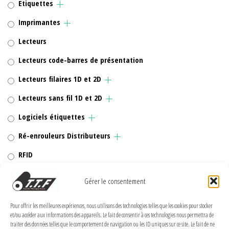
Etiquettes
Imprimantes
Lecteurs
Lecteurs code-barres de présentation
Lecteurs filaires 1D et 2D
Lecteurs sans fil 1D et 2D
Logiciels étiquettes
Ré-enrouleurs Distributeurs
RFID
Rubans transfert thermique
Gérer le consentement
Têtes d'impression
Pour offrir les meilleures expériences, nous utilisons des technologies telles que les cookies pour stocker
et/ou accéder aux informations des appareils. Le fait de consentir à ces technologies nous permettra de
traiter des données telles que le comportement de navigation ou les ID uniques sur ce site. Le fait de ne