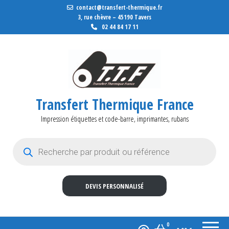
contact@transfert-thermique.fr
3, rue chèvre – 45190 Tavers
02 44 84 17 11
Transfert Thermique France
Impression étiquettes et code-barre, imprimantes, rubans
Recherche de produits
DEVIS PERSONNALISÉ
0