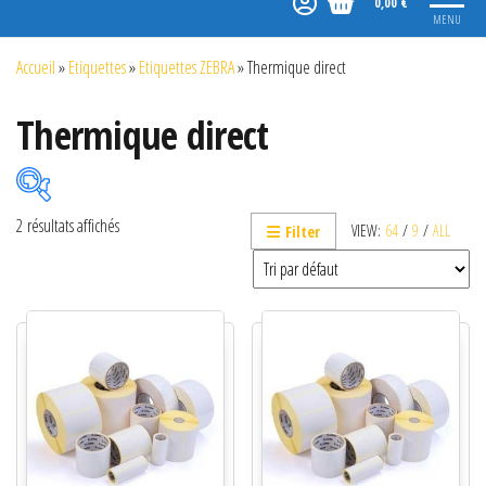
0,00 €
MENU
Accueil
»
Etiquettes
»
Etiquettes ZEBRA
»
Thermique direct
Thermique direct
2 résultats affichés
VIEW:
64
/
9
/
ALL
Filter