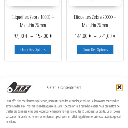
Etiquettes Zebra 1000D –
Etiquettes Zebra 2000D –
Mandrin 76 mm
Mandrin 76 mm
Plage de prix : 97,00 € à 152,00 €
Plage d
97,00
€
–
152,00
€
144,00
€
–
221,00
€
Ce produit a plusieurs variations. Les options peuve
Ce produit
Choix Des Options
Choix Des Options
Gérer le consentement
Filtres de recherche
Pour offrir les meilleures expériences, nous utilisons des technologies telles que les cookies pour stocker
et/ou accéder aux informations des appareils. Le fait de consentir à ces technologies nous permettra de
traiter des données telles que le comportement de navigation ou les ID uniques sur ce site. Le fait de ne
pas consentir ou de retirer son consentement peut avoir un effet négatif sur certaines caractéristiques et
fonctions.
MENTIONS LÉGALES