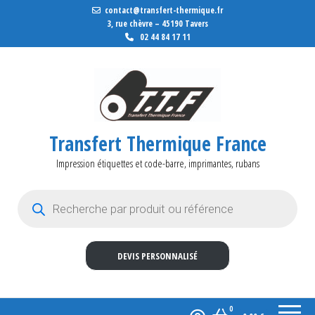
contact@transfert-thermique.fr
3, rue chèvre – 45190 Tavers
02 44 84 17 11
Transfert Thermique France
Impression étiquettes et code-barre, imprimantes, rubans
Recherche de produits
DEVIS PERSONNALISÉ
0