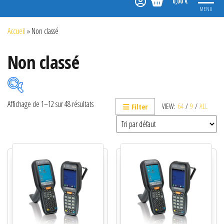
0,00 €
MENU
Accueil
»
Non classé
Non classé
Affichage de 1–12 sur 48 résultats
VIEW:
64
/
9
/
ALL
Filter
Catégories de produits
Non classé
Etiquettes
Imprimantes
Lecteurs
Lecteurs code-barres de présentation