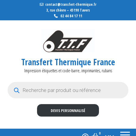
contact@transfert-thermique.fr
3, rue chèvre – 45190 Tavers
02 44 84 17 11
Transfert Thermique France
Impression étiquettes et code-barre, imprimantes, rubans
Recherche de produits
DEVIS PERSONNALISÉ
0