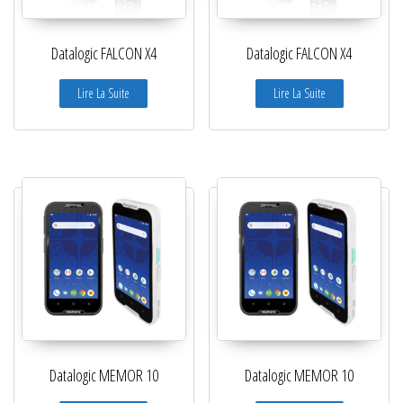
Lecteurs filaires 1D et 2D
Datalogic FALCON X4
Datalogic FALCON X4
Lecteurs sans fil 1D et 2D
Lire La Suite
Lire La Suite
Logiciels étiquettes
Ré-enrouleurs Distributeurs
RFID
Rubans transfert thermique
Têtes d'impression
Datalogic MEMOR 10
Datalogic MEMOR 10