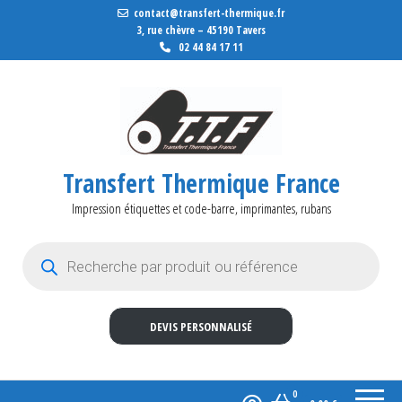
contact@transfert-thermique.fr
3, rue chèvre – 45190 Tavers
02 44 84 17 11
Transfert Thermique France
Impression étiquettes et code-barre, imprimantes, rubans
Recherche de produits
DEVIS PERSONNALISÉ
0