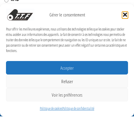
Rubans transfert thermique
Gérer le consentement
Têtes d'impression
Pour offrir les meilleures expériences, nous utilisons des technologies telles que les cookies pour stocker
et/ou accéder aux informations des appareils. Le fait de consentir à ces technologies nous permettra de
traiter des données telles que le comportement de navigation ou les ID uniques sur ce site. Le fait de ne
pas consentir ou de retirer son consentement peut avoir un effet négatif sur certaines caractéristiques et
fonctions.
MENTIONS LÉGALES
Politique de confidentialité
Accepter
Politique de cookies (UE)
Refuser
Conditions Générales de Vente
Voir les préférences
Conditions générales
Politique de cookies
Politique de confidentialité
Transfert Thermique France 2026