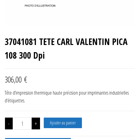
37041081 TETE CARL VALENTIN PICA
108 300 Dpi
306,00
€
Tête d’impression thermique haute précision pour imprimantes industrielles
d’étiquettes.
quantité de 37041081 TETE CARL VALENTIN PICA 108 300 Dpi
-
+
Ajouter au panier