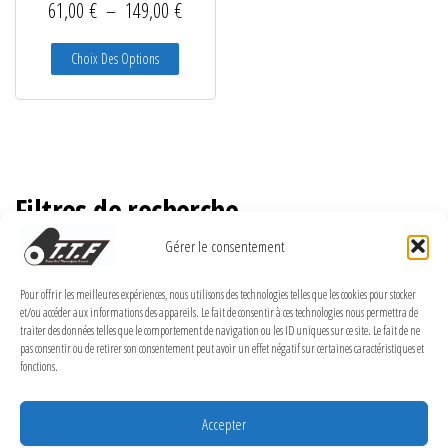
Plage de prix : 61,00 € à 149,00 €
61,00
€
–
149,00
€
Ce produit a plusieurs variations. Les options peuve
Choix Des Options
Filtres de recherche
Gérer le consentement
Pour offrir les meilleures expériences, nous utilisons des technologies telles que les cookies pour stocker
et/ou accéder aux informations des appareils. Le fait de consentir à ces technologies nous permettra de
MENTIONS LÉGALES
traiter des données telles que le comportement de navigation ou les ID uniques sur ce site. Le fait de ne
pas consentir ou de retirer son consentement peut avoir un effet négatif sur certaines caractéristiques et
Politique de confidentialité
fonctions.
Politique de cookies (UE)
Accepter
Conditions Générales de Vente