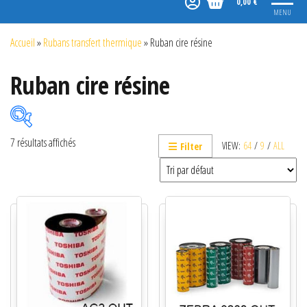
0,00 €
MENU
Accueil
»
Rubans transfert thermique
»
Ruban cire résine
Ruban cire résine
7 résultats affichés
VIEW:
64
/
9
/
ALL
Filter