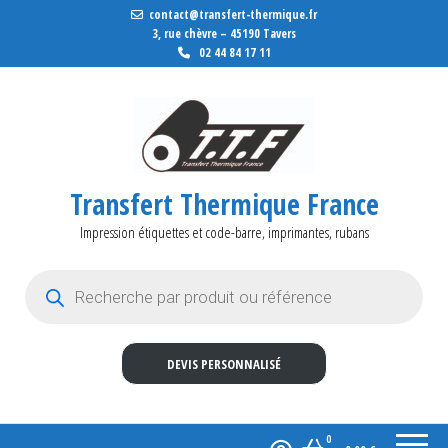
contact@transfert-thermique.fr
3, rue chèvre – 45190 Tavers
02 44 84 17 11
Transfert Thermique France
Impression étiquettes et code-barre, imprimantes, rubans
Recherche de produits
DEVIS PERSONNALISÉ
0