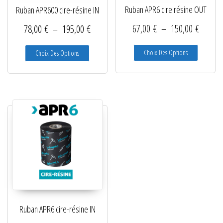
Ruban APR6 cire résine OUT
Ruban APR600 cire-résine IN
Plage d
Plage de prix : 78,00 € à 195,00 €
67,00
€
–
150,00
€
78,00
€
–
195,00
€
Ce produit
Ce produit a plusieurs variations. Les options peuve
Choix Des Options
Choix Des Options
Ruban APR6 cire-résine IN