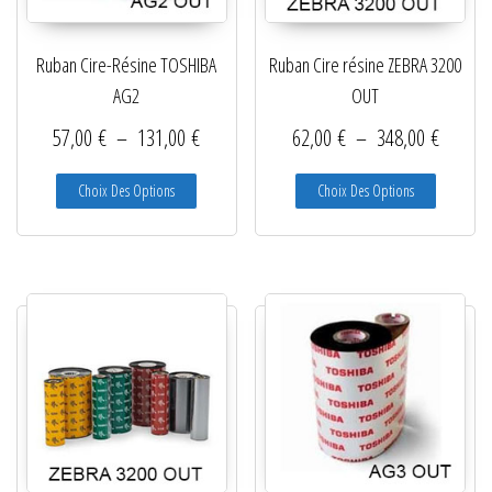
Ruban Cire-Résine TOSHIBA
Ruban Cire résine ZEBRA 3200
AG2
OUT
Plage de prix : 57,00 € à 131,00 €
Plage d
57,00
€
–
131,00
€
62,00
€
–
348,00
€
Ce produit a plusieurs variations. Les options peuve
Ce produit
Choix Des Options
Choix Des Options