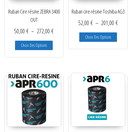
Ruban Cire résine ZEBRA 3400
Ruban cire résine Toshiba AG3
OUT
Plage d
52,00
€
–
201,00
€
Plage de prix : 50,00 € à 272,00 €
50,00
€
–
272,00
€
Ce produit
Choix Des Options
Ce produit a plusieurs variations. Les options peuve
Choix Des Options