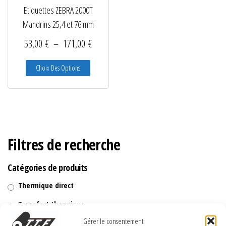
Etiquettes ZEBRA 2000T
Mandrins 25,4 et 76 mm
Plage de prix : 53,00 € à 171,00 €
53,00
€
–
171,00
€
Ce produit a plusieurs variations. Les options peuve
Choix Des Options
Filtres de recherche
Catégories de produits
Thermique direct
Transfert thermique
Gérer le consentement