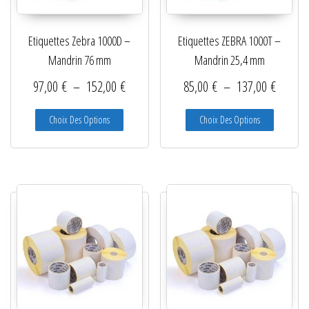
Etiquettes Zebra 1000D –
Etiquettes ZEBRA 1000T –
Mandrin 76 mm
Mandrin 25,4 mm
Plage de prix : 97,00 € à 152,00 €
Plage d
97,00
€
–
152,00
€
85,00
€
–
137,00
€
Ce produit a plusieurs variations. Les options peuve
Ce produit
Choix Des Options
Choix Des Options