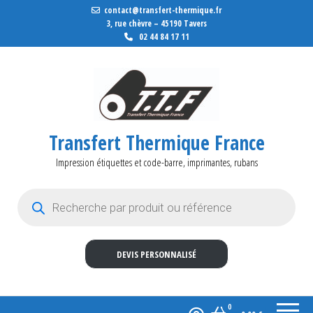
contact@transfert-thermique.fr
3, rue chèvre – 45190 Tavers
02 44 84 17 11
Transfert Thermique France
Impression étiquettes et code-barre, imprimantes, rubans
Recherche de produits
DEVIS PERSONNALISÉ
0