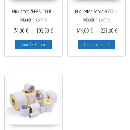
Etiquettes ZEBRA 1000T –
Etiquettes Zebra 2000D –
Mandrin 76 mm
Mandrin 76 mm
Plage de prix : 74,00 € à 193,00 €
Plage d
74,00
€
–
193,00
€
144,00
€
–
221,00
€
Ce produit a plusieurs variations. Les options peuve
Ce produit
Choix Des Options
Choix Des Options