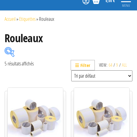
0,00 €
MENU
Accueil
»
Etiquettes
»
Rouleaux
Rouleaux
5 résultats affichés
VIEW:
64
/
9
/
ALL
Filter
Catégories de produits
Thermique direct
Transfert thermique