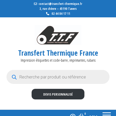
contact@transfert-thermique.fr
3, rue chèvre – 45190 Tavers
02 44 84 17 11
Transfert Thermique France
Impression étiquettes et code-barre, imprimantes, rubans
Recherche de produits
DEVIS PERSONNALISÉ
0