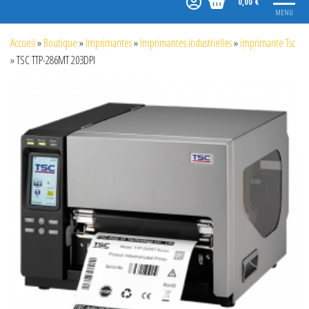
0,00 €
MENU
Accueil
»
Boutique
»
Imprimantes
»
Imprimantes industrielles
»
imprimante Tsc
»
TSC TTP-286MT 203DPI