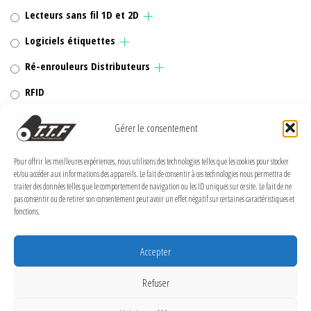
Lecteurs sans fil 1D et 2D
Logiciels étiquettes
Ré-enrouleurs Distributeurs
RFID
Rubans transfert thermique
Gérer le consentement
Têtes d'impression
Pour offrir les meilleures expériences, nous utilisons des technologies telles que les cookies pour stocker
et/ou accéder aux informations des appareils. Le fait de consentir à ces technologies nous permettra de
traiter des données telles que le comportement de navigation ou les ID uniques sur ce site. Le fait de ne
pas consentir ou de retirer son consentement peut avoir un effet négatif sur certaines caractéristiques et
fonctions.
MENTIONS LÉGALES
Politique de confidentialité
Accepter
Politique de cookies (UE)
Refuser
Conditions Générales de Vente