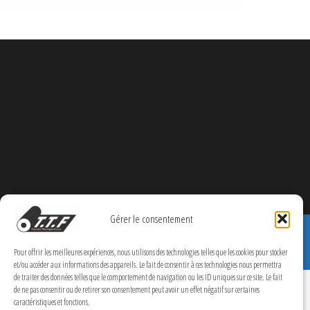
Gérer le consentement
Pour offrir les meilleures expériences, nous utilisons des technologies telles que les cookies pour stocker
et/ou accéder aux informations des appareils. Le fait de consentir à ces technologies nous permettra
de traiter des données telles que le comportement de navigation ou les ID uniques sur ce site. Le fait
de ne pas consentir ou de retirer son consentement peut avoir un effet négatif sur certaines
caractéristiques et fonctions.