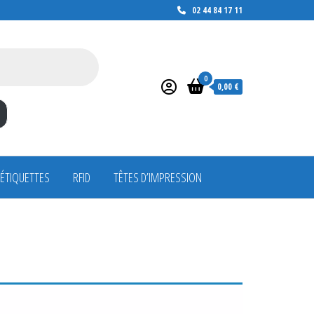
02 44 84 17 11
0
0,00 €
 ÉTIQUETTES
RFID
TÊTES D’IMPRESSION