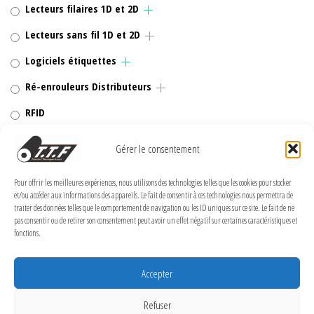
Lecteurs filaires 1D et 2D
Lecteurs sans fil 1D et 2D
Logiciels étiquettes
Ré-enrouleurs Distributeurs
RFID
Rubans transfert thermique
Gérer le consentement
Têtes d'impression
Pour offrir les meilleures expériences, nous utilisons des technologies telles que les cookies pour stocker
et/ou accéder aux informations des appareils. Le fait de consentir à ces technologies nous permettra de
traiter des données telles que le comportement de navigation ou les ID uniques sur ce site. Le fait de ne
pas consentir ou de retirer son consentement peut avoir un effet négatif sur certaines caractéristiques et
fonctions.
MENTIONS LÉGALES
Politique de confidentialité
Accepter
Politique de cookies (UE)
Refuser