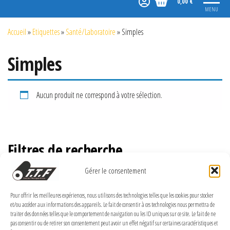
0,00 €
MENU
Accueil
»
Etiquettes
»
Santé/Laboratoire
»
Simples
Simples
Aucun produit ne correspond à votre sélection.
Filtres de recherche
Gérer le consentement
Pour offrir les meilleures expériences, nous utilisons des technologies telles que les cookies pour stocker
MENTIONS LÉGALES
et/ou accéder aux informations des appareils. Le fait de consentir à ces technologies nous permettra de
traiter des données telles que le comportement de navigation ou les ID uniques sur ce site. Le fait de ne
pas consentir ou de retirer son consentement peut avoir un effet négatif sur certaines caractéristiques et
Politique de confidentialité