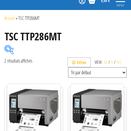
0,00 €
MENU
Accueil
»
TSC TTP286MT
TSC TTP286MT
2 résultats affichés
VIEW:
64
/
9
/
ALL
Filter
Catégories de produits
Non classé
Etiquettes
Imprimantes
Lecteurs
Lecteurs code-barres de présentation