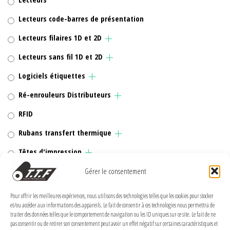
Lecteurs code-barres de présentation
Lecteurs filaires 1D et 2D
Lecteurs sans fil 1D et 2D
Logiciels étiquettes
Ré-enrouleurs Distributeurs
RFID
Rubans transfert thermique
Têtes d'impression
Gérer le consentement
Pour offrir les meilleures expériences, nous utilisons des technologies telles que les cookies pour stocker
MENTIONS LÉGALES
et/ou accéder aux informations des appareils. Le fait de consentir à ces technologies nous permettra de
traiter des données telles que le comportement de navigation ou les ID uniques sur ce site. Le fait de ne
pas consentir ou de retirer son consentement peut avoir un effet négatif sur certaines caractéristiques et
Politique de confidentialité