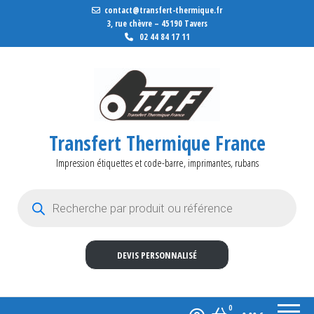
contact@transfert-thermique.fr
3, rue chèvre – 45190 Tavers
02 44 84 17 11
Transfert Thermique France
Impression étiquettes et code-barre, imprimantes, rubans
Recherche de produits
DEVIS PERSONNALISÉ
0