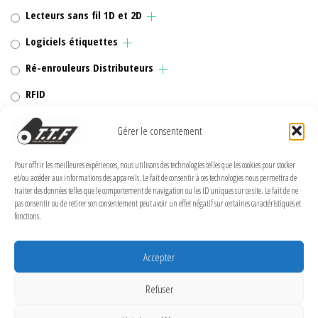
Lecteurs sans fil 1D et 2D
Logiciels étiquettes
Ré-enrouleurs Distributeurs
RFID
Rubans transfert thermique
Gérer le consentement
Têtes d'impression
Pour offrir les meilleures expériences, nous utilisons des technologies telles que les cookies pour stocker
et/ou accéder aux informations des appareils. Le fait de consentir à ces technologies nous permettra de
traiter des données telles que le comportement de navigation ou les ID uniques sur ce site. Le fait de ne
pas consentir ou de retirer son consentement peut avoir un effet négatif sur certaines caractéristiques et
fonctions.
MENTIONS LÉGALES
Politique de confidentialité
Accepter
Politique de cookies (UE)
Refuser
Conditions Générales de Vente