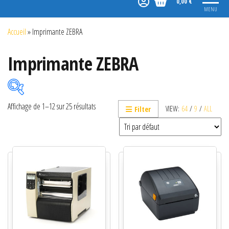
0,00 €
MENU
Accueil
»
Imprimante ZEBRA
Imprimante ZEBRA
Affichage de 1–12 sur 25 résultats
VIEW:
64
/
9
/
ALL
Filter
Catégories de produits
Non classé
Etiquettes
Imprimantes
Lecteurs
Lecteurs code-barres de présentation