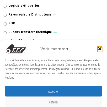
Logiciels étiquettes
Ré-enrouleurs Distributeurs
RFID
Rubans transfert thermique
Têtes d'impression
Gérer le consentement
Pour offrir les meilleures expériences, nous utilisons des technologies telles que les cookies pour stocker
et/ou accéder aux informations des appareils. Le fait de consentir à ces technologies nous permettra de
MENTIONS LÉGALES
traiter des données telles que le comportement de navigation ou les ID uniques sur ce site. Le fait de ne
pas consentir ou de retirer son consentement peut avoir un effet négatif sur certaines caractéristiques et
Politique de confidentialité
fonctions.
Politique de cookies (UE)
Accepter
Conditions Générales de Vente
Conditions générales
Refuser