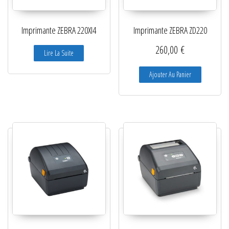
Lecteurs filaires 1D et 2D
Imprimante ZEBRA 220XI4
Imprimante ZEBRA ZD220
Lecteurs sans fil 1D et 2D
260,00
€
Lire La Suite
Logiciels étiquettes
Ajouter Au Panier
Ré-enrouleurs Distributeurs
RFID
Rubans transfert thermique
Têtes d'impression