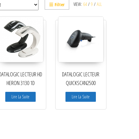
VIEW:
64
/
9
/
ALL
Filter
DATALOGIC LECTEUR HD
DATALOGIC LECTEUR
HERON 3130 1D
QUICKSCAN2500
Lire La Suite
Lire La Suite