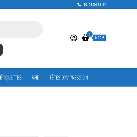
02 44 84 17 11
0
0,00 €
 ÉTIQUETTES
RFID
TÊTES D’IMPRESSION