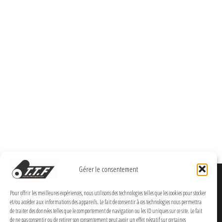
Gérer le consentement
Pour offrir les meilleures expériences, nous utilisons des technologies telles que les cookies pour stocker
et/ou accéder aux informations des appareils. Le fait de consentir à ces technologies nous permettra
de traiter des données telles que le comportement de navigation ou les ID uniques sur ce site. Le fait
de ne pas consentir ou de retirer son consentement peut avoir un effet négatif sur certaines