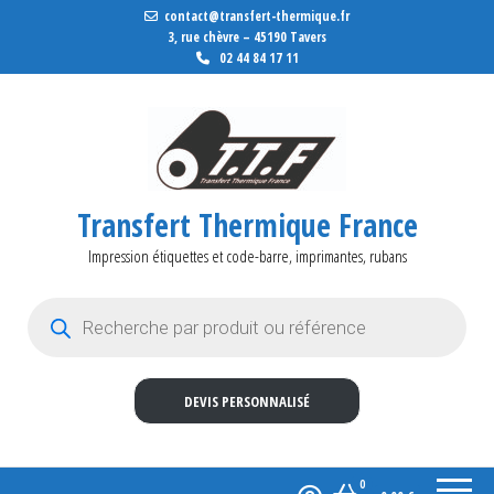
contact@transfert-thermique.fr
3, rue chèvre – 45190 Tavers
02 44 84 17 11
Transfert Thermique France
Impression étiquettes et code-barre, imprimantes, rubans
Recherche de produits
DEVIS PERSONNALISÉ
0