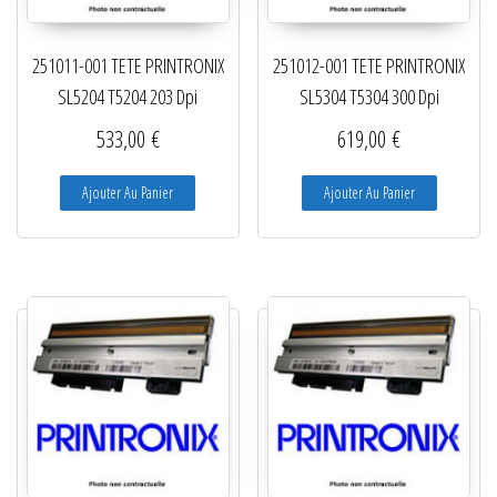
Lecteurs filaires 1D et 2D
251011-001 TETE PRINTRONIX
251012-001 TETE PRINTRONIX
Lecteurs sans fil 1D et 2D
SL5204 T5204 203 Dpi
SL5304 T5304 300 Dpi
Logiciels étiquettes
533,00
€
619,00
€
Ré-enrouleurs Distributeurs
Ajouter Au Panier
Ajouter Au Panier
RFID
Rubans transfert thermique
Têtes d'impression