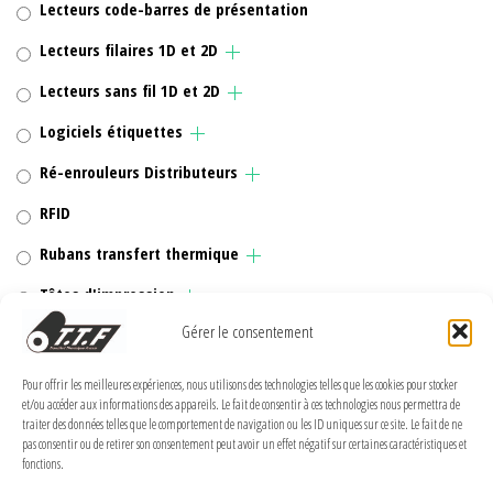
Lecteurs code-barres de présentation
Lecteurs filaires 1D et 2D
Lecteurs sans fil 1D et 2D
Logiciels étiquettes
Ré-enrouleurs Distributeurs
RFID
Rubans transfert thermique
Têtes d'impression
Gérer le consentement
Pour offrir les meilleures expériences, nous utilisons des technologies telles que les cookies pour stocker
et/ou accéder aux informations des appareils. Le fait de consentir à ces technologies nous permettra de
MENTIONS LÉGALES
traiter des données telles que le comportement de navigation ou les ID uniques sur ce site. Le fait de ne
pas consentir ou de retirer son consentement peut avoir un effet négatif sur certaines caractéristiques et
Politique de confidentialité
fonctions.