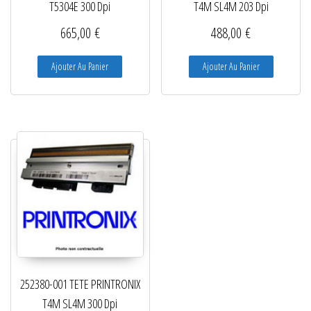
T5304E 300 Dpi
T4M SL4M 203 Dpi
665,00
€
488,00
€
Ajouter Au Panier
Ajouter Au Panier
252380-001 TETE PRINTRONIX
T4M SL4M 300 Dpi