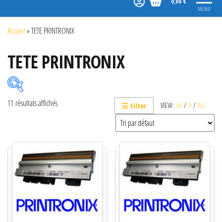
0,00 €
MENU
Accueil
»
TETE PRINTRONIX
TETE PRINTRONIX
11 résultats affichés
VIEW:
64
/
9
/
ALL
Filter
Catégories de produits
Non classé
Etiquettes
Imprimantes
Lecteurs
Lecteurs code-barres de présentation