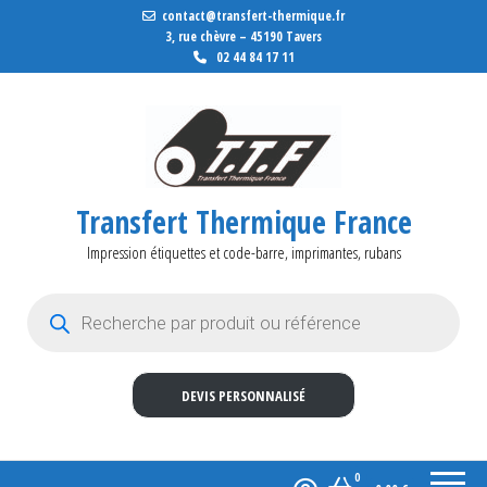
contact@transfert-thermique.fr
3, rue chèvre – 45190 Tavers
02 44 84 17 11
Transfert Thermique France
Impression étiquettes et code-barre, imprimantes, rubans
Recherche de produits
DEVIS PERSONNALISÉ
0