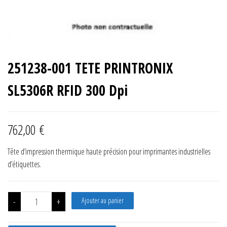
251238-001 TETE PRINTRONIX
SL5306R RFID 300 Dpi
762,00
€
Tête d’impression thermique haute précision pour imprimantes industrielles
d’étiquettes.
quantité de 251238-001 TETE PRINTRONIX SL5306R RFID 300 Dpi
-
+
Ajouter au panier