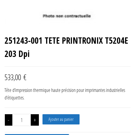
251243-001 TETE PRINTRONIX T5204E
203 Dpi
533,00
€
Tête d’impression thermique haute précision pour imprimantes industrielles
d’étiquettes.
quantité de 251243-001 TETE PRINTRONIX T5204E 203 Dpi
-
+
Ajouter au panier