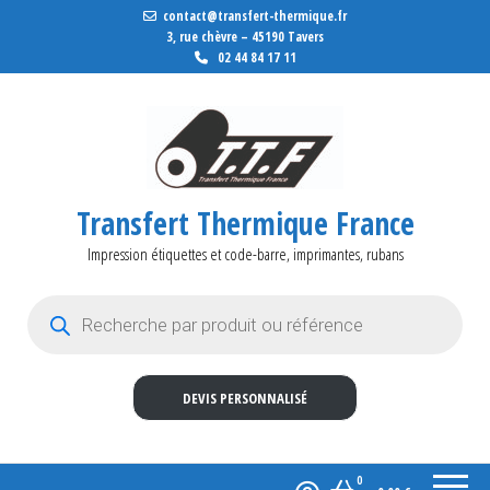
contact@transfert-thermique.fr
3, rue chèvre – 45190 Tavers
02 44 84 17 11
Transfert Thermique France
Impression étiquettes et code-barre, imprimantes, rubans
Recherche de produits
DEVIS PERSONNALISÉ
0