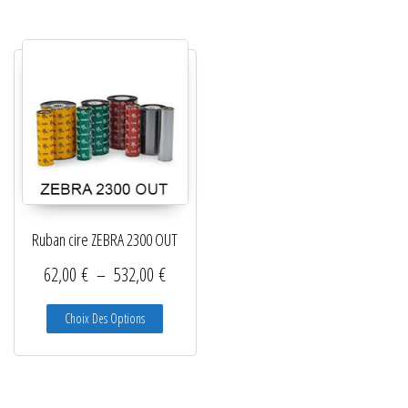
Ruban cire ZEBRA 2300 OUT
Plage de prix : 62,00 € à 532,00 €
62,00
€
–
532,00
€
Ce produit a plusieurs variations. Les options peuve
Choix Des Options