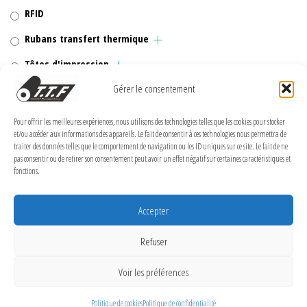
RFID
Rubans transfert thermique
Têtes d'impression
Gérer le consentement
Pour offrir les meilleures expériences, nous utilisons des technologies telles que les cookies pour stocker
MENTIONS LÉGALES
et/ou accéder aux informations des appareils. Le fait de consentir à ces technologies nous permettra de
traiter des données telles que le comportement de navigation ou les ID uniques sur ce site. Le fait de ne
pas consentir ou de retirer son consentement peut avoir un effet négatif sur certaines caractéristiques et
Politique de confidentialité
fonctions.
Politique de cookies (UE)
Accepter
Conditions Générales de Vente
Conditions générales
Refuser
Voir les préférences
Transfert Thermique France 2026
Politique de cookies
Politique de confidentialité