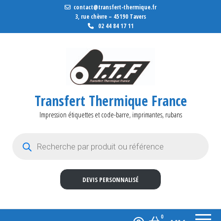
contact@transfert-thermique.fr
3, rue chèvre – 45190 Tavers
02 44 84 17 11
Transfert Thermique France
Impression étiquettes et code-barre, imprimantes, rubans
Recherche de produits
DEVIS PERSONNALISÉ
0