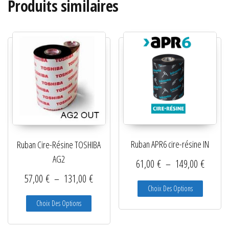
Produits similaires
Ruban APR6 cire-résine IN
Ruban Cire-Résine TOSHIBA
AG2
Plage d
61,00
€
–
149,00
€
Plage de prix : 57,00 € à 131,00 €
57,00
€
–
131,00
€
Ce produit
Choix Des Options
Ce produit a plusieurs variations. Les options peuve
Choix Des Options