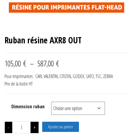
Ruban résine AXR8 OUT
Plage de prix : 105,00 € à 58
105,00
€
–
587,00
€
Pour imprimantes : CARL VALENTIN, CITIZEN, GODEX, SATO, TSC, ZEBRA
Prix de la boite HT
Dimension ruban
quantité de Ruban résine AXR8 OUT
-
+
Ajouter au panier