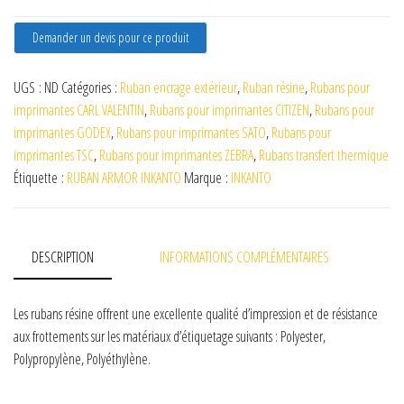
Demander un devis pour ce produit
UGS :
ND
Catégories :
Ruban encrage extérieur
,
Ruban résine
,
Rubans pour
imprimantes CARL VALENTIN
,
Rubans pour imprimantes CITIZEN
,
Rubans pour
imprimantes GODEX
,
Rubans pour imprimantes SATO
,
Rubans pour
imprimantes TSC
,
Rubans pour imprimantes ZEBRA
,
Rubans transfert thermique
Étiquette :
RUBAN ARMOR INKANTO
Marque :
INKANTO
DESCRIPTION
INFORMATIONS COMPLÉMENTAIRES
Les rubans résine offrent une excellente qualité d’impression et de résistance
aux frottements sur les matériaux d’étiquetage suivants : Polyester,
Polypropylène, Polyéthylène.