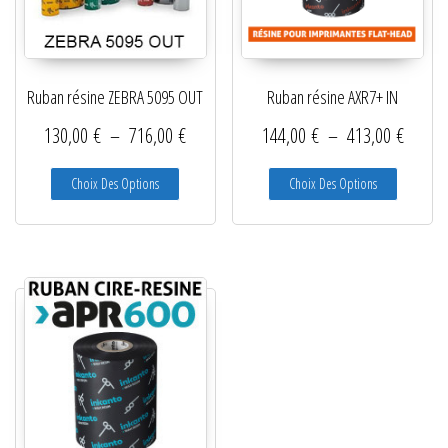
Ruban résine ZEBRA 5095 OUT
Ruban résine AXR7+ IN
Plage de prix : 130,00 € à 716,00 €
Plage d
130,00
€
–
716,00
€
144,00
€
–
413,00
€
Ce produit a plusieurs variations. Les options peuve
Ce produit
Choix Des Options
Choix Des Options