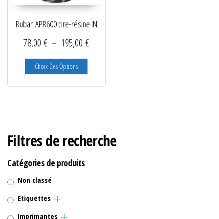
Ruban APR600 cire-résine IN
Plage de prix : 78,00 € à 195,00 €
78,00
€
–
195,00
€
Ce produit a plusieurs variations. Les options peuve
Choix Des Options
Filtres de recherche
Catégories de produits
Non classé
Etiquettes
Imprimantes