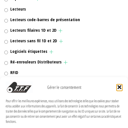
Lecteurs
Lecteurs code-barres de présentation
Lecteurs filaires 1D et 2D
Lecteurs sans fil 1D et 2D
Logiciels étiquettes
Ré-enrouleurs Distributeurs
RFID
Rubans transfert thermique
Gérer le consentement
Têtes d'impression
Pour offrir les meilleures expériences, nous utilisons des technologies telles que les cookies pour stocker
et/ou accéder aux informations des appareils. Le fait de consentir à ces technologies nous permettra de
traiter des données telles que le comportement de navigation ou les ID uniques sur ce site. Le fait de ne
pas consentir ou de retirer son consentement peut avoir un effet négatif sur certaines caractéristiques et
fonctions.
MENTIONS LÉGALES