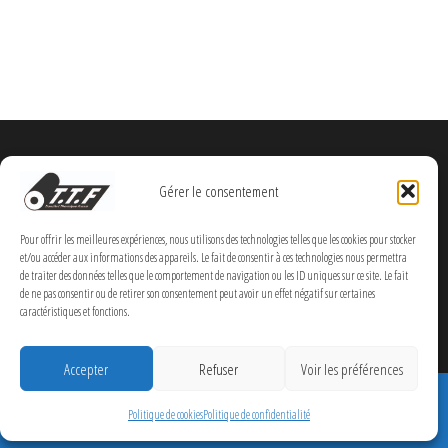
Gérer le consentement
Pour offrir les meilleures expériences, nous utilisons des technologies telles que les cookies pour stocker
et/ou accéder aux informations des appareils. Le fait de consentir à ces technologies nous permettra
de traiter des données telles que le comportement de navigation ou les ID uniques sur ce site. Le fait
de ne pas consentir ou de retirer son consentement peut avoir un effet négatif sur certaines
caractéristiques et fonctions.
Accepter
Refuser
Voir les préférences
Politique de cookies
Politique de confidentialité