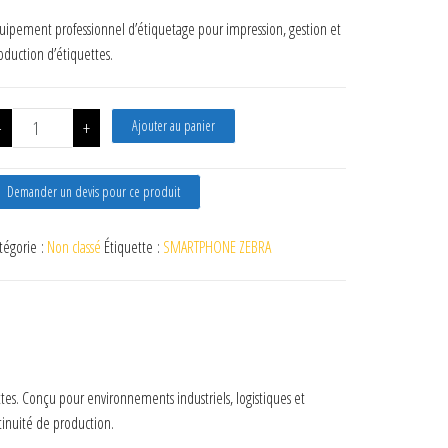
uipement professionnel d’étiquetage pour impression, gestion et
oduction d’étiquettes.
quantité de HONEYWELL TERMINAL CT40 HC
-
+
Ajouter au panier
Demander un devis pour ce produit
tégorie :
Non classé
Étiquette :
SMARTPHONE ZEBRA
tes. Conçu pour environnements industriels, logistiques et
ntinuité de production.