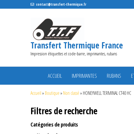
contact@transfert-thermique.fr
Transfert Thermique France
Impression étiquettes et code-barre, imprimantes, rubans
ACCUEIL
IMPRIMANTES
RUBANS
E
Accueil
»
Boutique
»
Non classé
»
HONEYWELL TERMINAL CT40 HC
Filtres de recherche
Catégories de produits