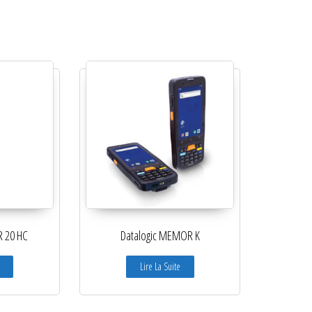
R 20 HC
Datalogic MEMOR K
Lire La Suite