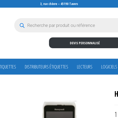
3, rue chèvre – 45190 Tavers
Recherche de produits
DEVIS PERSONNALISÉ
TIQUETTES
DISTRIBUTEURS ÉTIQUETTES
LECTEURS
LOGICIELS
H
1