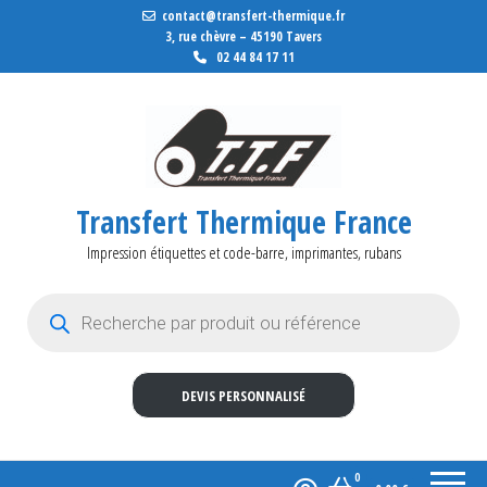
contact@transfert-thermique.fr
3, rue chèvre – 45190 Tavers
02 44 84 17 11
Transfert Thermique France
Impression étiquettes et code-barre, imprimantes, rubans
Recherche de produits
DEVIS PERSONNALISÉ
0