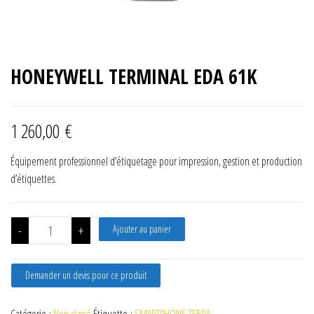
HONEYWELL TERMINAL EDA 61K
1 260,00
€
Équipement professionnel d’étiquetage pour impression, gestion et production
d’étiquettes.
quantité de HONEYWELL TERMINAL EDA 61K
-
+
Ajouter au panier
Demander un devis pour ce produit