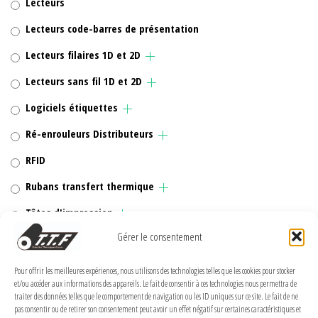
Lecteurs
Lecteurs code-barres de présentation
Lecteurs filaires 1D et 2D
Lecteurs sans fil 1D et 2D
Logiciels étiquettes
Ré-enrouleurs Distributeurs
RFID
Rubans transfert thermique
Têtes d'impression
Gérer le consentement
Pour offrir les meilleures expériences, nous utilisons des technologies telles que les cookies pour stocker
et/ou accéder aux informations des appareils. Le fait de consentir à ces technologies nous permettra de
MENTIONS LÉGALES
traiter des données telles que le comportement de navigation ou les ID uniques sur ce site. Le fait de ne
pas consentir ou de retirer son consentement peut avoir un effet négatif sur certaines caractéristiques et
Politique de confidentialité