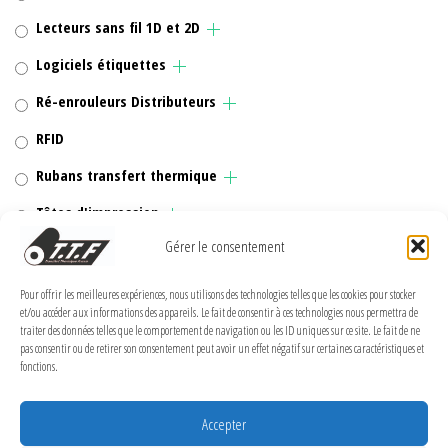
Lecteurs sans fil 1D et 2D
Logiciels étiquettes
Ré-enrouleurs Distributeurs
RFID
Rubans transfert thermique
Têtes d'impression
Gérer le consentement
Pour offrir les meilleures expériences, nous utilisons des technologies telles que les cookies pour stocker
et/ou accéder aux informations des appareils. Le fait de consentir à ces technologies nous permettra de
MENTIONS LÉGALES
traiter des données telles que le comportement de navigation ou les ID uniques sur ce site. Le fait de ne
pas consentir ou de retirer son consentement peut avoir un effet négatif sur certaines caractéristiques et
Politique de confidentialité
fonctions.
Politique de cookies (UE)
Accepter
Conditions Générales de Vente