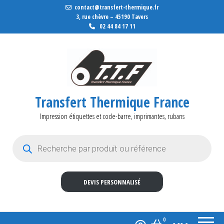
contact@transfert-thermique.fr
3, rue chèvre – 45190 Tavers
02 44 84 17 11
Transfert Thermique France
Impression étiquettes et code-barre, imprimantes, rubans
Recherche de produits
DEVIS PERSONNALISÉ
0