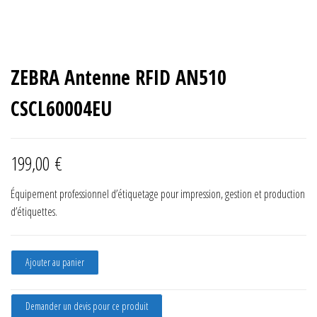
ZEBRA Antenne RFID AN510
CSCL60004EU
199,00
€
Équipement professionnel d’étiquetage pour impression, gestion et production
d’étiquettes.
quantité de ZEBRA Antenne RFID AN510 CSCL60004EU
Ajouter au panier
Demander un devis pour ce produit