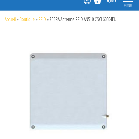
0,00 €
MENU
Accueil
»
Boutique
»
RFID
»
ZEBRA Antenne RFID AN510 CSCL60004EU