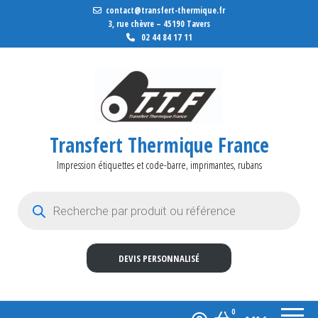
contact@transfert-thermique.fr
3, rue chèvre – 45190 Tavers
02 44 84 17 11
Transfert Thermique France
Impression étiquettes et code-barre, imprimantes, rubans
Recherche de produits
DEVIS PERSONNALISÉ
0