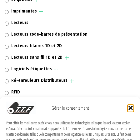
Imprimantes
Lecteurs
Lecteurs code-barres de présentation
Lecteurs filaires 1D et 2D
Lecteurs sans fil 1D et 2D
Logiciels étiquettes
Ré-enrouleurs Distributeurs
RFID
Rubans transfert thermique
Gérer le consentement
Têtes d'impression
Pour offrir les meilleures expériences, nous utilisons des technologies telles que les cookies pour stocker
et/ou accéder aux informations des appareils. Le fait de consentir à ces technologies nous permettra de
traiter des données telles que le comportement de navigation ou les ID uniques sur ce site. Le fait de ne
pas consentir ou de retirer son consentement peut avoir un effet négatif sur certaines caractéristiques et