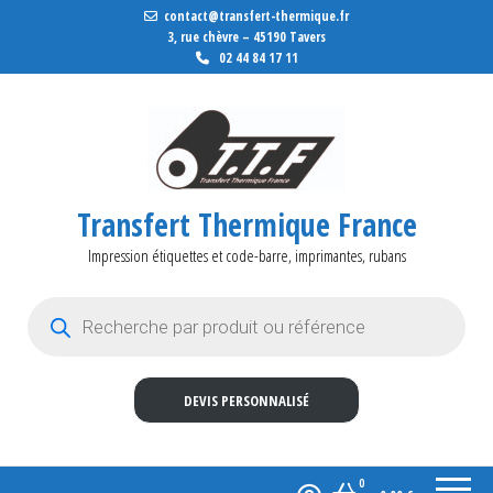
contact@transfert-thermique.fr
3, rue chèvre – 45190 Tavers
02 44 84 17 11
Transfert Thermique France
Impression étiquettes et code-barre, imprimantes, rubans
Recherche de produits
DEVIS PERSONNALISÉ
0