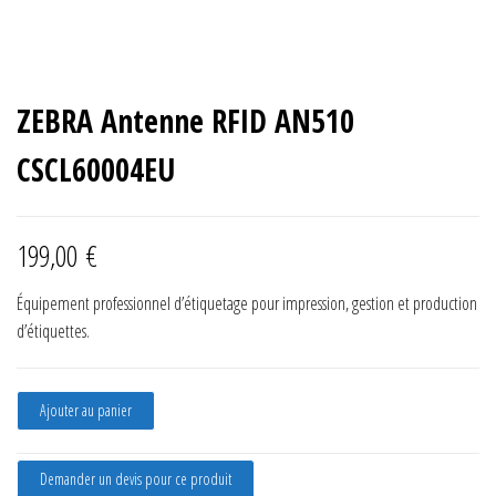
ZEBRA Antenne RFID AN510
CSCL60004EU
199,00
€
Équipement professionnel d’étiquetage pour impression, gestion et production
d’étiquettes.
quantité de ZEBRA Antenne RFID AN510 CSCL60004EU
Ajouter au panier
Demander un devis pour ce produit