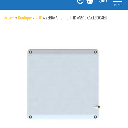
0,00 €
MENU
Accueil
»
Boutique
»
RFID
»
ZEBRA Antenne RFID AN510 CSCL60004EU