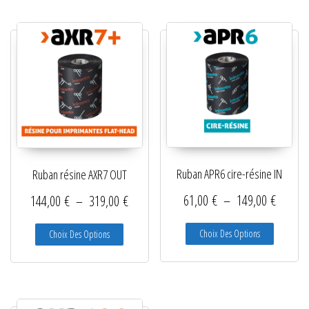
Ruban APR6 cire-résine IN
Ruban résine AXR7 OUT
Plage d
Plage de prix : 144,00 € à 319,00 €
61,00
€
–
149,00
€
144,00
€
–
319,00
€
Ce produit
Ce produit a plusieurs variations. Les options peuve
Choix Des Options
Choix Des Options