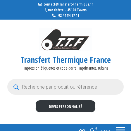
contact@transfert-thermique.fr
3, rue chèvre – 45190 Tavers
02 44 84 17 11
Transfert Thermique France
Impression étiquettes et code-barre, imprimantes, rubans
Recherche de produits
DEVIS PERSONNALISÉ
0