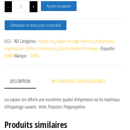
quantité de Ruban cire ZEBRA 2300 OUT
-
+
Ajouter au panier
Demander un devis pour ce produit
UGS :
ND
Catégories :
Ruban cire
,
Ruban encrage extérieur
,
Rubans pour
imprimantes ZEBRA (à la marque)
,
Rubans transfert thermique
Étiquette :
ZEBRA
Marque :
ZEBRA
DESCRIPTION
INFORMATIONS COMPLÉMENTAIRES
Les rubans cire offrent une excellente qualité d’impression sur les matériaux
d’étiquetage suivants : Velin, Polyester, Polypropylène.
Produits similaires