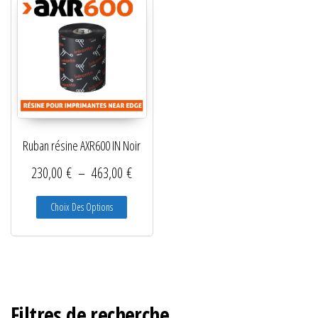
Ruban résine AXR600 IN Noir
Plage de prix : 230,00 € à 463,00 €
230,00
€
–
463,00
€
Ce produit a plusieurs variations. Les options peuve
Choix Des Options
Filtres de recherche