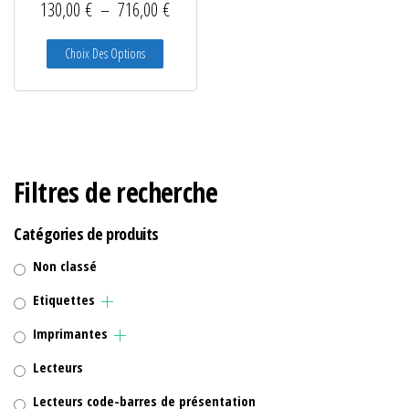
Plage de prix : 130,00 € à 716,00 €
130,00
€
–
716,00
€
Ce produit a plusieurs variations. Les options peuve
Choix Des Options
Filtres de recherche
Catégories de produits
Non classé
Etiquettes
Imprimantes
Lecteurs
Lecteurs code-barres de présentation