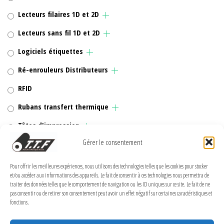
Lecteurs filaires 1D et 2D
Lecteurs sans fil 1D et 2D
Logiciels étiquettes
Ré-enrouleurs Distributeurs
RFID
Rubans transfert thermique
Têtes d'impression
Gérer le consentement
Pour offrir les meilleures expériences, nous utilisons des technologies telles que les cookies pour stocker
et/ou accéder aux informations des appareils. Le fait de consentir à ces technologies nous permettra de
MENTIONS LÉGALES
traiter des données telles que le comportement de navigation ou les ID uniques sur ce site. Le fait de ne
pas consentir ou de retirer son consentement peut avoir un effet négatif sur certaines caractéristiques et
Politique de confidentialité
fonctions.
Politique de cookies (UE)