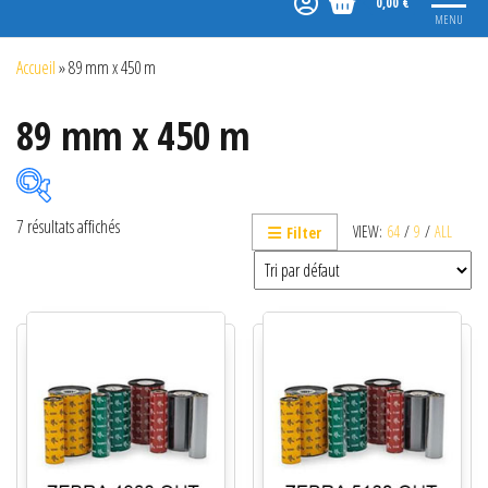
0,00 €
MENU
Accueil
»
89 mm x 450 m
89 mm x 450 m
7 résultats affichés
VIEW:
64
/
9
/
ALL
Filter
Catégories de produits
Non classé
Etiquettes
Imprimantes
Lecteurs
Lecteurs code-barres de présentation