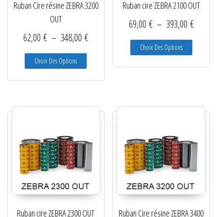
Ruban Cire résine ZEBRA 3200
Ruban cire ZEBRA 2100 OUT
OUT
Plage d
69,00
€
–
393,00
€
Plage de prix : 62,00 € à 348,00 €
62,00
€
–
348,00
€
Ce produit
Choix Des Options
Ce produit a plusieurs variations. Les options peuve
Choix Des Options
Ruban cire ZEBRA 2300 OUT
Ruban Cire résine ZEBRA 3400