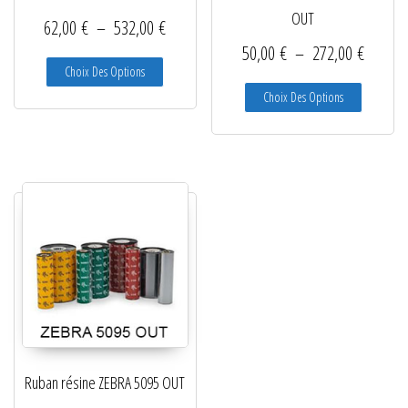
OUT
Plage de prix : 62,00 € à 532,00 €
62,00
€
–
532,00
€
Plage d
50,00
€
–
272,00
€
Ce produit a plusieurs variations. Les options peuve
Choix Des Options
Ce produit
Choix Des Options
Ruban résine ZEBRA 5095 OUT