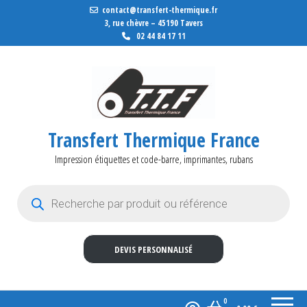
contact@transfert-thermique.fr
3, rue chèvre – 45190 Tavers
02 44 84 17 11
Transfert Thermique France
Impression étiquettes et code-barre, imprimantes, rubans
Recherche de produits
DEVIS PERSONNALISÉ
0