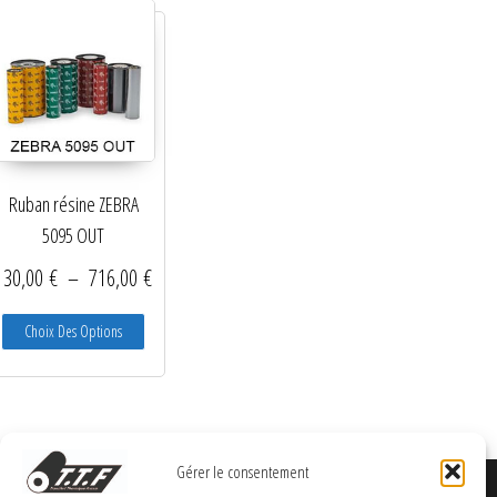
Ruban résine ZEBRA
5095 OUT
prix : 50,00 € à 272,00 €
Plage de prix : 130,00 € à 716,00 €
130,00
€
–
716,00
€
vent être choisies sur la page du produit
 plusieurs variations. Les options peuvent être choisies sur la page du produit
Ce produit a plusieurs variations. Les options peuvent être ch
Choix Des Options
Gérer le consentement