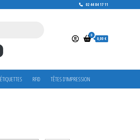
02 44 84 17 11
0
0,00 €
 ÉTIQUETTES
RFID
TÊTES D’IMPRESSION