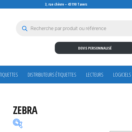
3, rue chèvre – 45190 Tavers
Recherche de produits
DEVIS PERSONNALISÉ
TIQUETTES
DISTRIBUTEURS ÉTIQUETTES
LECTEURS
LOGICIELS
ZEBRA