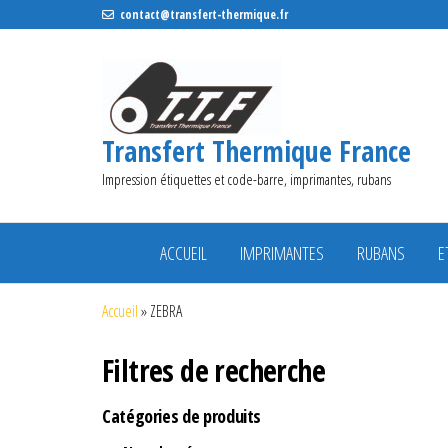
contact@transfert-thermique.fr
Transfert Thermique France
Impression étiquettes et code-barre, imprimantes, rubans
ACCUEIL
IMPRIMANTES
RUBANS
E
Accueil
»
ZEBRA
Filtres de recherche
Catégories de produits