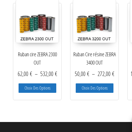
Ré-enrouleurs Distributeurs
RFID
Rubans transfert thermique
Têtes d'impression
Ruban cire ZEBRA 2300
Ruban Cire résine ZEBRA
OUT
3400 OUT
Plage de prix : 62,00 € à 532,00 €
Plage de 
62,00
€
–
532,00
€
50,00
€
–
272,00
€
Ce produit a plusieurs variations. Les options peu
Ce produit a
Choix Des Options
Choix Des Options