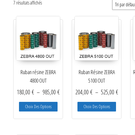
7 résultats affichés
Catégories de produits
Non classé
Etiquettes
Imprimantes
Lecteurs
Ruban résine ZEBRA
Ruban Résine ZEBRA
Lecteurs code-barres de
4800 OUT
5100 OUT
présentation
Plage de prix : 180,00 € à 985,00 €
Plage de
180,00
€
–
985,00
€
204,00
€
–
525,00
€
Lecteurs filaires 1D et 2D
Ce produit a plusieurs variations. Les options peu
Ce produit a
Choix Des Options
Choix Des Options
Lecteurs sans fil 1D et 2D
Logiciels étiquettes