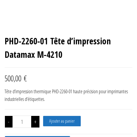
PHD-2260-01 Tête d’impression
Datamax M-4210
500,00
€
Tête d’impression thermique PHD-2260-01 haute précision pour imprimantes
industrielles d’étiquettes.
quantité de PHD-2260-01 Tête d'impression Datamax M-4210
-
+
Ajouter au panier