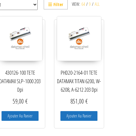
VIEW:
64
/
9
/
ALL
Filter
430126-100 TETE
PHD20-2164-01 TETE
DATAMAX SLP-1000 203
DATAMAX TITAN 6200, W-
Dpi
6208, A-6212 203 Dpi
59,00
€
851,00
€
Ajouter Au Panier
Ajouter Au Panier