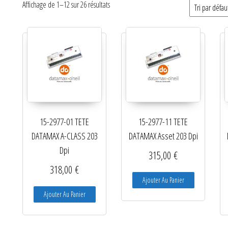
Affichage de 1–12 sur 26 résultats
Catégories de produits
Non classé
Etiquettes
Imprimantes
Lecteurs
15-2977-01 TETE
15-2977-11 TETE
Lecteurs code-barres de
DATAMAX A-CLASS 203
DATAMAX Asset 203 Dpi
présentation
Dpi
315,00
€
Lecteurs filaires 1D et 2D
318,00
€
Ajouter Au Panier
Lecteurs sans fil 1D et 2D
Ajouter Au Panier
Logiciels étiquettes