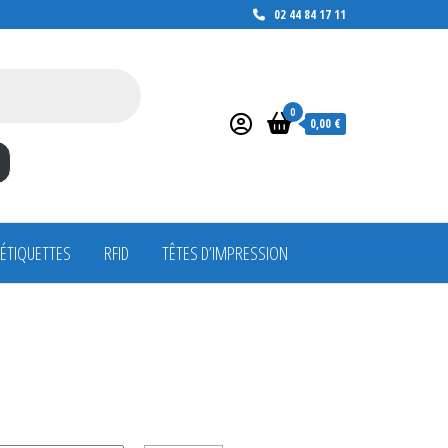
02 44 84 17 11
0
0,00 €
 ÉTIQUETTES
RFID
TÊTES D’IMPRESSION