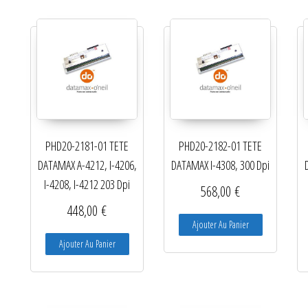
Ré-enrouleurs Distributeurs
RFID
Rubans transfert thermique
Têtes d'impression
PHD20-2181-01 TETE
PHD20-2182-01 TETE
DATAMAX A-4212, I-4206,
DATAMAX I-4308, 300 Dpi
I-4208, I-4212 203 Dpi
568,00
€
448,00
€
Ajouter Au Panier
Ajouter Au Panier