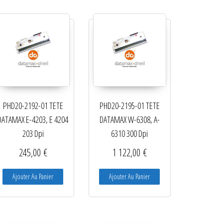
PHD20-2192-01 TETE
PHD20-2195-01 TETE
DATAMAX E-4203, E 4204
DATAMAX W-6308, A-
203 Dpi
6310 300 Dpi
245,00
€
1 122,00
€
Ajouter Au Panier
Ajouter Au Panier