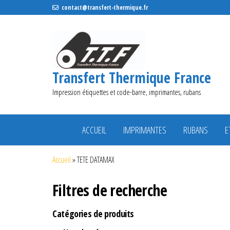
contact@transfert-thermique.fr
Transfert Thermique France
Impression étiquettes et code-barre, imprimantes, rubans
ACCUEIL
IMPRIMANTES
RUBANS
E
Accueil
»
TETE DATAMAX
Filtres de recherche
Catégories de produits