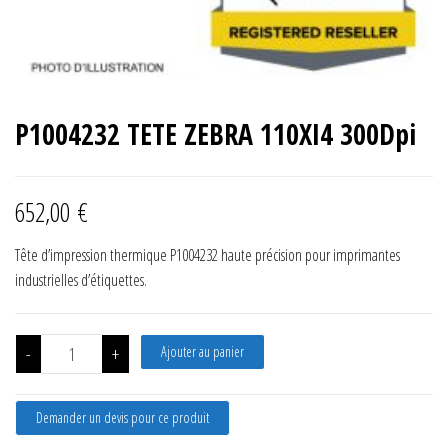
P1004232 TETE ZEBRA 110XI4 300Dpi
652,00
€
Tête d’impression thermique P1004232 haute précision pour imprimantes
industrielles d’étiquettes.
quantité de P1004232 TETE ZEBRA 110XI4 300Dpi
-
+
Ajouter au panier
Demander un devis pour ce produit