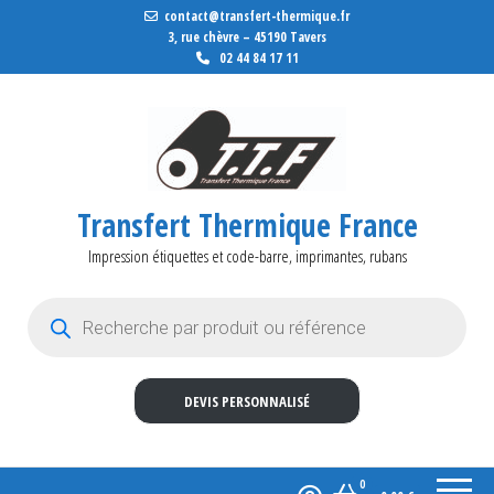
contact@transfert-thermique.fr
3, rue chèvre – 45190 Tavers
02 44 84 17 11
Transfert Thermique France
Impression étiquettes et code-barre, imprimantes, rubans
Recherche de produits
DEVIS PERSONNALISÉ
0