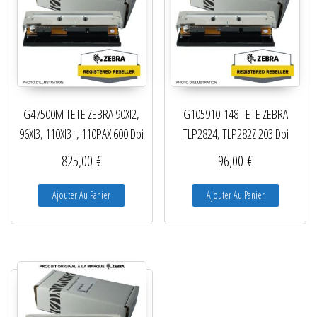
G47500M TETE ZEBRA 90XI2,
G105910-148 TETE ZEBRA
96XI3, 110XI3+, 110PAX 600 Dpi
TLP2824, TLP282Z 203 Dpi
825,00
€
96,00
€
Ajouter Au Panier
Ajouter Au Panier