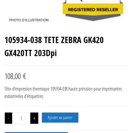
105934-038 TETE ZEBRA GK420
GX420TT 203Dpi
108,00
€
Tête d’impression thermique 105934-038 haute précision pour imprimantes
industrielles d’étiquettes.
quantité de 105934-038 TETE ZEBRA GK420 GX420TT 203Dpi
-
+
Ajouter au panier