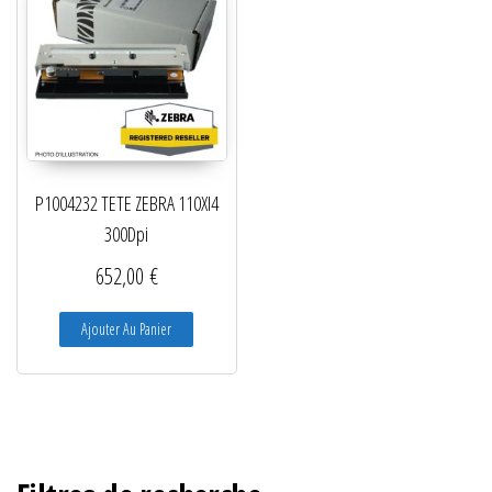
P1004232 TETE ZEBRA 110XI4
300Dpi
652,00
€
Ajouter Au Panier