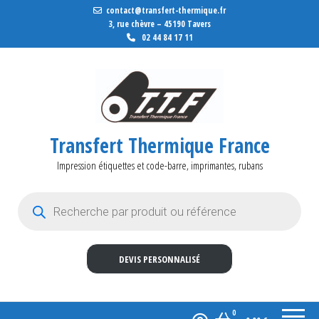
contact@transfert-thermique.fr
3, rue chèvre – 45190 Tavers
02 44 84 17 11
Transfert Thermique France
Impression étiquettes et code-barre, imprimantes, rubans
Recherche de produits
DEVIS PERSONNALISÉ
0