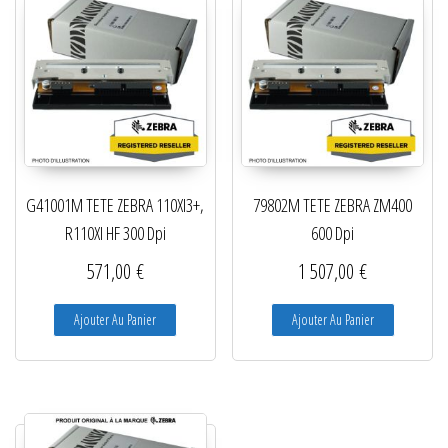
G41001M TETE ZEBRA 110XI3+,
79802M TETE ZEBRA ZM400
R110XI HF 300 Dpi
600 Dpi
571,00
€
1 507,00
€
Ajouter Au Panier
Ajouter Au Panier