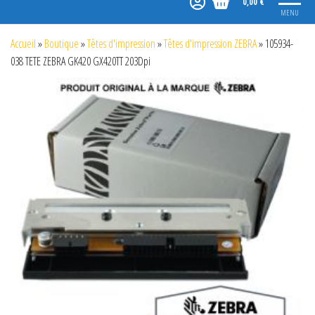
0,00 €
MENU
Accueil
»
Boutique
»
Têtes d'impression
»
Têtes d'impression ZEBRA
»
105934-
038 TETE ZEBRA GK420 GX420TT 203Dpi