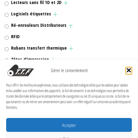
Lecteurs sans fil 1D et 2D
Logiciels étiquettes
Ré-enrouleurs Distributeurs
RFID
Rubans transfert thermique
Têtes d'impression
Gérer le consentement
Pour offrir les meilleures expériences, nous utilisons des technologies telles que les cookies pour stocker
MENTIONS LÉGALES
et/ou accéder aux informations des appareils. Le fait de consentir à ces technologies nous permettra de
traiter des données telles que le comportement de navigation ou les ID uniques sur ce site. Le fait de ne
pas consentir ou de retirer son consentement peut avoir un effet négatif sur certaines caractéristiques et
Politique de confidentialité
fonctions.
Politique de cookies (UE)
Accepter
Conditions Générales de Vente
Conditions générales