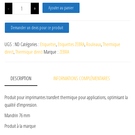
quantité de Etiquettes Zebra 2000D - Mandrin 76 mm
-
+
Ajouter au panier
Demander un devis pour ce produit
UGS :
ND
Catégories :
Etiquettes
,
Etiquettes ZEBRA
,
Rouleaux
,
Thermique
direct
,
Thermique direct
Marque :
ZEBRA
DESCRIPTION
INFORMATIONS COMPLÉMENTAIRES
Produit pour imprimantes transfert thermique pour applications, optimisant la
qualité d’impression.
Mandrin 76 mm
Produit à la marque