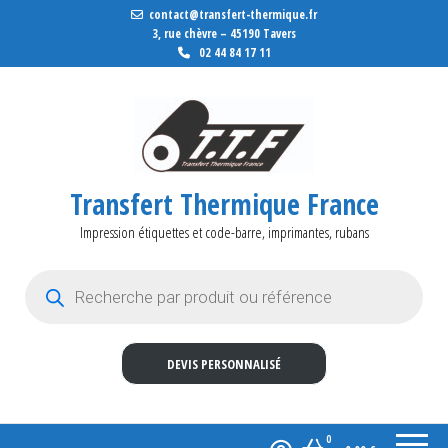
contact@transfert-thermique.fr
3, rue chèvre – 45190 Tavers
02 44 84 17 11
Transfert Thermique France
Impression étiquettes et code-barre, imprimantes, rubans
Recherche de produits
DEVIS PERSONNALISÉ
0