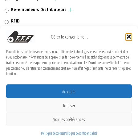
Ré-enrouleurs Distributeurs
RFID
Rubans transfert thermique
Gérer le consentement
Têtes d'impression
Pour offrir les meilleures expériences, nous utilisons des technologies telles que les cookies pour stocker
et/ou accéder aux informations des appareils. Le fait de consentir à ces technologies nous permettra de
traiter des données telles que le comportement de navigation ou les ID uniques sur ce site. Le fait de ne
pas consentir ou de retirer son consentement peut avoir un effet négatif sur certaines caractéristiques et
fonctions.
MENTIONS LÉGALES
Politique de confidentialité
Accepter
Politique de cookies (UE)
Refuser
Conditions Générales de Vente
Voir les préférences
Conditions générales
Politique de cookies
Politique de confidentialité