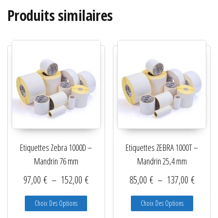
Produits similaires
Etiquettes Zebra 1000D –
Etiquettes ZEBRA 1000T –
Mandrin 76 mm
Mandrin 25,4 mm
Plage de prix : 97,00 € à 152,00 €
Plage d
97,00
€
–
152,00
€
85,00
€
–
137,00
€
Ce produit a plusieurs variations. Les options peuve
Ce produit
Choix Des Options
Choix Des Options