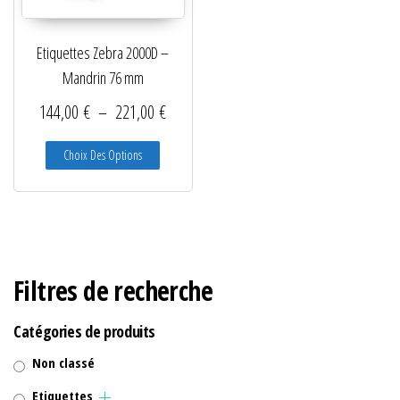
Lecteurs filaires 1D et 2D
Etiquettes Zebra 2000D –
Lecteurs sans fil 1D et 2D
Mandrin 76 mm
Logiciels étiquettes
Plage de prix : 144,00 € à 221,00 €
144,00
€
–
221,00
€
Ré-enrouleurs Distributeurs
Ce produit a plusieurs variations. Les options peuve
Choix Des Options
RFID
Rubans transfert thermique
Têtes d'impression
Filtres de recherche
Catégories de produits
Non classé
Etiquettes