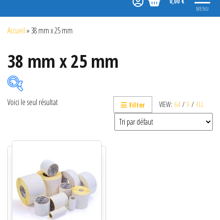
0,00 €
MENU
Accueil
»
38 mm x 25 mm
38 mm x 25 mm
Voici le seul résultat
VIEW:
64
/
9
/
ALL
Filter
Catégories de produits
Non classé
Etiquettes
Imprimantes
Lecteurs
Lecteurs code-barres de présentation