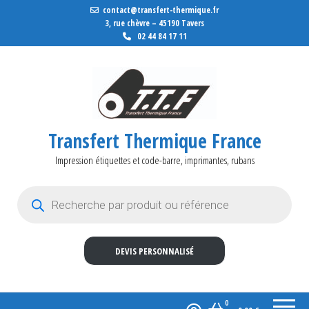
contact@transfert-thermique.fr
3, rue chèvre – 45190 Tavers
02 44 84 17 11
Transfert Thermique France
Impression étiquettes et code-barre, imprimantes, rubans
Recherche de produits
DEVIS PERSONNALISÉ
0