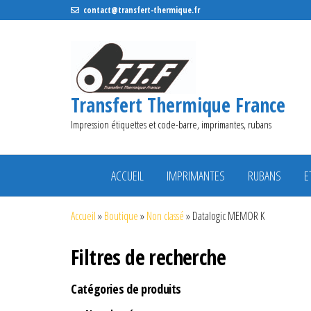
contact@transfert-thermique.fr
Transfert Thermique France
Impression étiquettes et code-barre, imprimantes, rubans
ACCUEIL
IMPRIMANTES
RUBANS
E
Accueil
»
Boutique
»
Non classé
»
Datalogic MEMOR K
Filtres de recherche
Catégories de produits