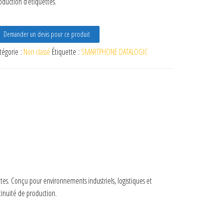
oduction d’étiquettes.
Demander un devis pour ce produit
tégorie :
Non classé
Étiquette :
SMARTPHONE DATALOGIC
tes. Conçu pour environnements industriels, logistiques et
ntinuité de production.