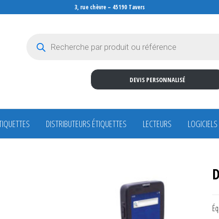
3, rue chèvre – 45190 Tavers
Recherche de produits
DEVIS PERSONNALISÉ
TIQUETTES
DISTRIBUTEURS ÉTIQUETTES
LECTEURS
LOGICIELS
D
Éq