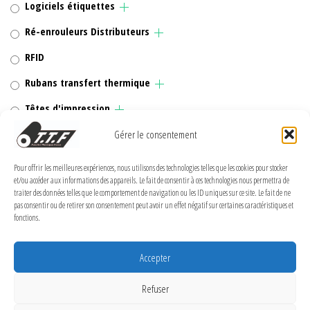
Logiciels étiquettes
Ré-enrouleurs Distributeurs
RFID
Rubans transfert thermique
Têtes d'impression
Gérer le consentement
Pour offrir les meilleures expériences, nous utilisons des technologies telles que les cookies pour stocker
MENTIONS LÉGALES
et/ou accéder aux informations des appareils. Le fait de consentir à ces technologies nous permettra de
traiter des données telles que le comportement de navigation ou les ID uniques sur ce site. Le fait de ne
pas consentir ou de retirer son consentement peut avoir un effet négatif sur certaines caractéristiques et
Politique de confidentialité
fonctions.
Politique de cookies (UE)
Conditions Générales de Vente
Accepter
Conditions générales
Refuser