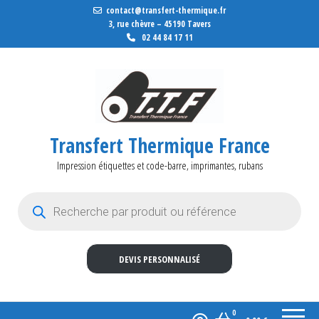
contact@transfert-thermique.fr
3, rue chèvre – 45190 Tavers
02 44 84 17 11
Transfert Thermique France
Impression étiquettes et code-barre, imprimantes, rubans
Recherche de produits
DEVIS PERSONNALISÉ
0