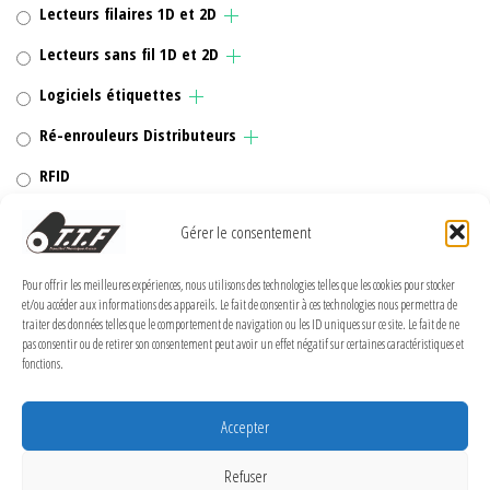
Lecteurs filaires 1D et 2D
Lecteurs sans fil 1D et 2D
Logiciels étiquettes
Ré-enrouleurs Distributeurs
RFID
Rubans transfert thermique
Gérer le consentement
Têtes d'impression
Pour offrir les meilleures expériences, nous utilisons des technologies telles que les cookies pour stocker
et/ou accéder aux informations des appareils. Le fait de consentir à ces technologies nous permettra de
traiter des données telles que le comportement de navigation ou les ID uniques sur ce site. Le fait de ne
pas consentir ou de retirer son consentement peut avoir un effet négatif sur certaines caractéristiques et
fonctions.
MENTIONS LÉGALES
Politique de confidentialité
Accepter
Politique de cookies (UE)
Refuser