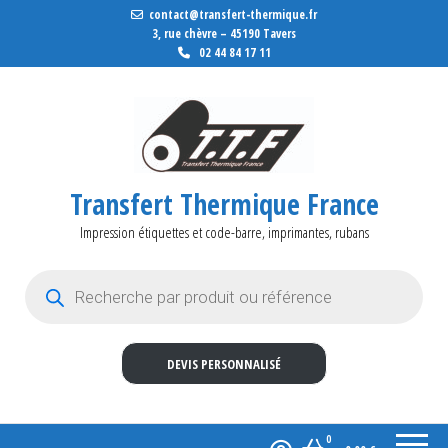
contact@transfert-thermique.fr
3, rue chèvre – 45190 Tavers
02 44 84 17 11
Transfert Thermique France
Impression étiquettes et code-barre, imprimantes, rubans
Recherche de produits
DEVIS PERSONNALISÉ
0