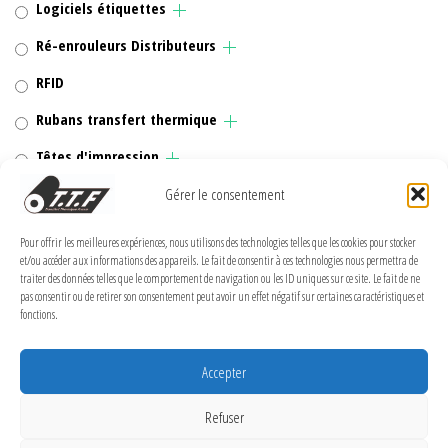
Logiciels étiquettes
Ré-enrouleurs Distributeurs
RFID
Rubans transfert thermique
Têtes d'impression
Gérer le consentement
Pour offrir les meilleures expériences, nous utilisons des technologies telles que les cookies pour stocker
MENTIONS LÉGALES
et/ou accéder aux informations des appareils. Le fait de consentir à ces technologies nous permettra de
traiter des données telles que le comportement de navigation ou les ID uniques sur ce site. Le fait de ne
pas consentir ou de retirer son consentement peut avoir un effet négatif sur certaines caractéristiques et
Politique de confidentialité
fonctions.
Politique de cookies (UE)
Conditions Générales de Vente
Accepter
Conditions générales
Refuser