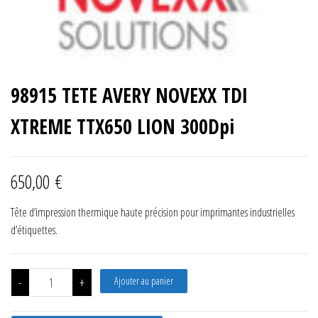
98915 TETE AVERY NOVEXX TDI
XTREME TTX650 LION 300Dpi
650,00
€
Tête d’impression thermique haute précision pour imprimantes industrielles
d’étiquettes.
quantité de 98915 TETE AVERY NOVEXX TDI XTREME TTX650 LIO
-
+
Ajouter au panier