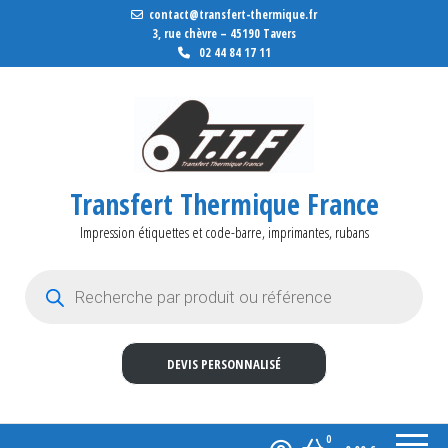
contact@transfert-thermique.fr
3, rue chèvre – 45190 Tavers
02 44 84 17 11
Transfert Thermique France
Impression étiquettes et code-barre, imprimantes, rubans
Recherche de produits
DEVIS PERSONNALISÉ
0