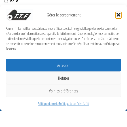
RFID
Rubans transfert thermique
Gérer le consentement
Têtes d'impression
Pour offrir les meilleures expériences, nous utilisons des technologies telles que les cookies pour stocker
et/ou accéder aux informations des appareils. Le fait de consentir à ces technologies nous permettra de
traiter des données telles que le comportement de navigation ou les ID uniques sur ce site. Le fait de ne
pas consentir ou de retirer son consentement peut avoir un effet négatif sur certaines caractéristiques et
fonctions.
MENTIONS LÉGALES
Politique de confidentialité
Accepter
Politique de cookies (UE)
Refuser
Conditions Générales de Vente
Voir les préférences
Conditions générales
Politique de cookies
Politique de confidentialité
Transfert Thermique France 2026