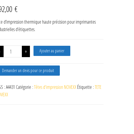
92,00
€
te d’impression thermique haute précision pour imprimantes
dustrielles d’étiquettes.
quantité de A4431 TETE AVERY NOVEXX AP4.4 AP5.4 et XLP504 300 D
-
+
Ajouter au panier
Demander un devis pour ce produit
S :
A4431
Catégorie :
Têtes d'impression NOVEXX
Étiquette :
TETE
VEXX