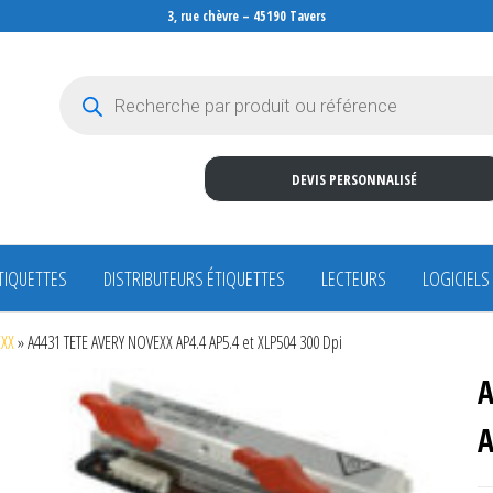
3, rue chèvre – 45190 Tavers
Recherche de produits
DEVIS PERSONNALISÉ
TIQUETTES
DISTRIBUTEURS ÉTIQUETTES
LECTEURS
LOGICIELS
EXX
»
A4431 TETE AVERY NOVEXX AP4.4 AP5.4 et XLP504 300 Dpi
A
A