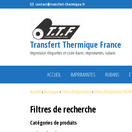
contact@transfert-thermique.fr
Transfert Thermique France
Impression étiquettes et code-barre, imprimantes, rubans
ACCUEIL
IMPRIMANTES
RUBANS
E
Accueil
»
Boutique
»
Têtes d'impression
»
Têtes d'impression NOV
Filtres de recherche
Catégories de produits