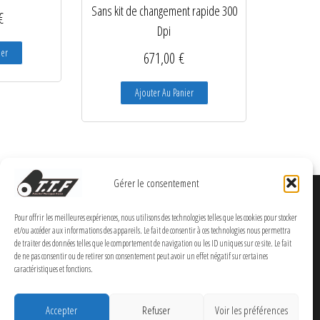
Sans kit de changement rapide 300
€
Dpi
ier
671,00
€
Ajouter Au Panier
Gérer le consentement
Pour offrir les meilleures expériences, nous utilisons des technologies telles que les cookies pour stocker
et/ou accéder aux informations des appareils. Le fait de consentir à ces technologies nous permettra
de traiter des données telles que le comportement de navigation ou les ID uniques sur ce site. Le fait
de ne pas consentir ou de retirer son consentement peut avoir un effet négatif sur certaines
caractéristiques et fonctions.
Accepter
Refuser
Voir les préférences