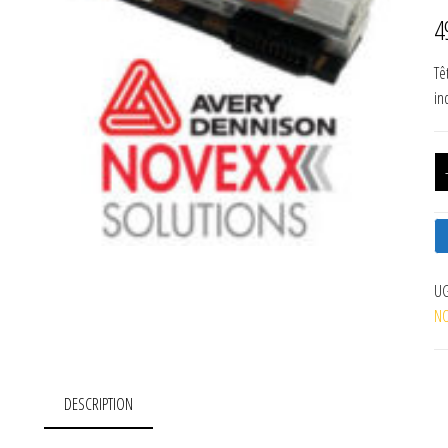
4
Tê
in
UG
NO
DESCRIPTION